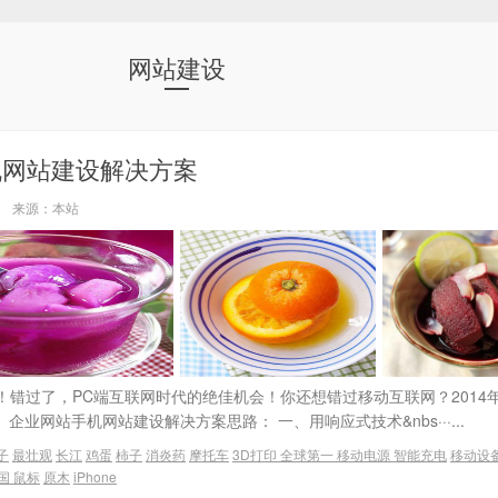
网站建设
机网站建设解决方案
2:02 来源：本站
错过了，PC端互联网时代的绝佳机会！你还想错过移动互联网？2014
企业网站手机网站建设解决方案思路： 一、用响应式技术&nbs···...
子
最壮观
长江
鸡蛋
柿子
消炎药
摩托车
3D打印
全球第一
移动电源
智能充电
移动设
国
鼠标
原木
iPhone