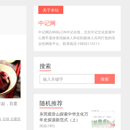
关于本站
中记网
中记网ZJW.BJ.CN中记在线，北京中记文化发展中
心携手退休资深媒体人和在职媒体人共同打造的综
合性网络平台。联系电话:15652113111
搜索
随机推荐
年起，百度
东莞观音山探索中华文化万
备
古镇
古建筑
年史探源新范式（上）
阅读(180)