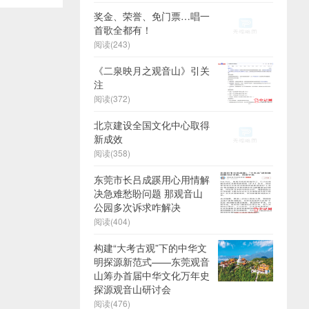
奖金、荣誉、免门票…唱一
首歌全都有！
阅读(243)
《二泉映月之观音山》引关
注
阅读(372)
北京建设全国文化中心取得
新成效
阅读(358)
东莞市长吕成蹊用心用情解
决急难愁盼问题 那观音山
公园多次诉求咋解决
阅读(404)
构建“大考古观”下的中华文
明探源新范式——东莞观音
山筹办首届中华文化万年史
探源观音山研讨会
阅读(476)