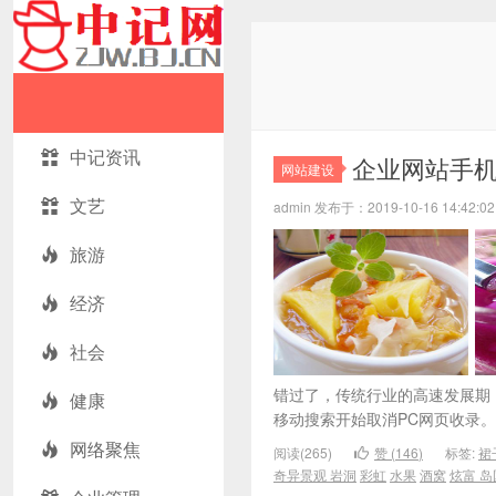
中记资讯
企业网站手
网站建设
文艺
admin 发布于：2019-10-16 14:4
旅游
经济
社会
错过了，传统行业的高速发展期！
健康
移动搜索开始取消PC网页收录。 
网络聚焦
阅读(265)
赞 (
146
)
标签:
裙
奇异景观
岩洞
彩虹
水果
酒窝
炫富
岛