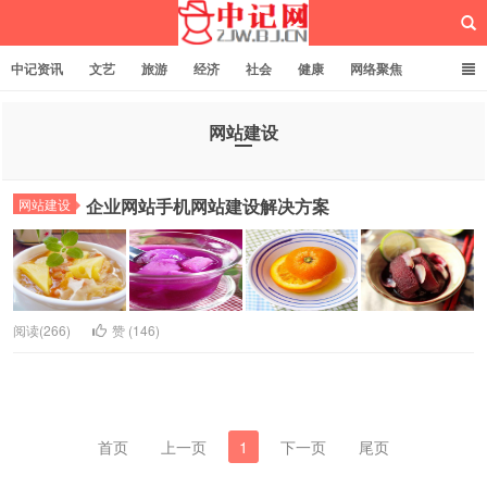
中记资讯
文艺
旅游
经济
社会
健康
网络聚焦
企业管理
网站建设
记者专栏
独立页面
服务
诚聘英才
网站建设
中记网
企业网站手机网站建设解决方案
网站建设
阅读(266)
赞 (
146
)
首页
上一页
1
下一页
尾页