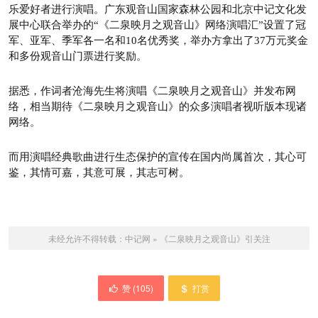
乐爱好者进行演唱。广东观音山国家森林公园和北京中记文化发
展中心联合举办的“《二泉映月之观音山》网络演唱汇”设置了冠
军、亚军、季军各一名和10名优秀奖，举办方拿出了37万元奖金
和多份观音山门票进行奖励。
据悉，作词者沧海先生将演唱《二泉映月之观音山》并发布网
络，相当期待《二泉映月之观音山》的众多演唱者视听版本现诸
网络。
而用演唱经典歌曲进行生态保护的宣传在国内尚属首次，其心可
鉴，其情可嘉，其意可展，其志可树。
未经允许不得转载：
中记网
»
《二泉映月之观音山》引关注
赞 (
105
)
打赏