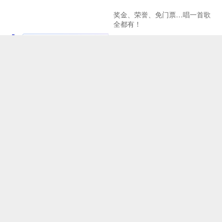
奖金、荣誉、免门票…唱一首歌
全都有！
北京建设全国文化中心取得新成
《二泉映月之观音山》引关注
效
Copyright © 2024-2038 中记网ZJW.BJ.CN中记在线 All Rights Reserved.
网站地图
工信部备案号：京ICP备2024075223号
中记网