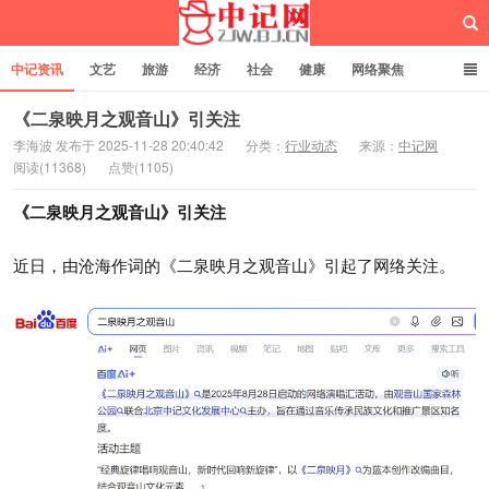
中记资讯
文艺
旅游
经济
社会
健康
网络聚焦
企业管理
网站建设
记者专栏
独立页面
服务
诚聘英才
《二泉映月之观音山》引关注
李海波 发布于 2025-11-28 20:40:42
分类：
行业动态
来源：
中记网
阅读(11368)
点赞(1105)
中记网
《二泉映月之观音山》引关注
近日，由沧海作词的《二泉映月之观音山》引起了网络关注。