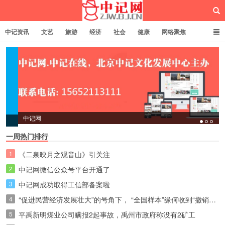
中记资讯
文艺
旅游
经济
社会
健康
网络聚焦
企业管理
网站建设
记者专栏
独立页面
服务
诚聘英才
中记网
中记网
一周热门排行
1
《二泉映月之观音山》引关注
2
中记网微信公众号平台开通了
3
中记网成功取得工信部备案啦
4
“促进民营经济发展壮大”的号角下， “全国样本”缘何收到“撤销令”？
5
平禹新明煤业公司瞒报2起事故，禹州市政府称没有2矿工