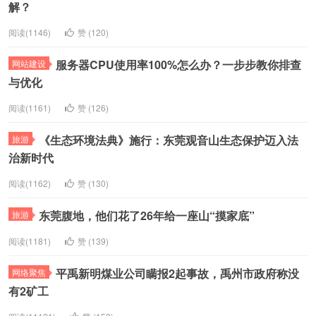
解？
阅读(1146)
赞 (1
20
)
服务器CPU使用率100%怎么办？一步步教你排查
网站建设
与优化
阅读(1161)
赞 (1
26
)
《生态环境法典》施行：东莞观音山生态保护迈入法
旅游
治新时代
阅读(1162)
赞 (1
30
)
东莞腹地，他们花了26年给一座山“摸家底”
旅游
阅读(1181)
赞 (1
39
)
平禹新明煤业公司瞒报2起事故，禹州市政府称没
网络聚焦
有2矿工
阅读(11121)
赞 (1
52
)