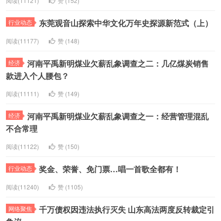
东莞观音山探索中华文化万年史探源新范式（上）
行业动态
阅读(11177)
赞 (1
48
)
河南平禹新明煤业欠薪乱象调查之二：几亿煤炭销售
经济
款进入个人腰包？
阅读(11111)
赞 (1
49
)
河南平禹新明煤业欠薪乱象调查之一：经营管理混乱
经济
不合常理
阅读(11122)
赞 (1
50
)
奖金、荣誉、免门票…唱一首歌全都有！
行业动态
阅读(11240)
赞 (1
105
)
千万债权因违法执行灭失 山东高法两度反转裁定引
网络聚焦
争议