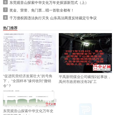
6
东莞观音山探索中华文化万年史探源新范式（上）
7
奖金、荣誉、免门票…唱一首歌全都有！
8
千万债权因违法执行灭失 山东高法两度反转裁定引争议
热门推荐
“促进民营经济发展壮大”的号角
平禹新明煤业公司瞒报2起事故，
下， “全国样本”缘何收到“撤销
禹州市政府称没有2矿工
令”？
东莞观音山探索中华文化万年史
探源新范式（上）