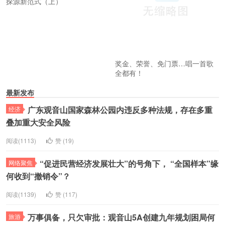
奖金、荣誉、免门票…唱一首歌
全都有！
最新发布
广东观音山国家森林公园内违反多种法规，存在多重
经济
叠加重大安全风险
阅读(1113)
赞 (1
9
)
“促进民营经济发展壮大”的号角下， “全国样本”缘
网络聚焦
何收到“撤销令”？
阅读(1139)
赞 (1
17
)
万事俱备，只欠审批：观音山5A创建九年规划困局何
旅游