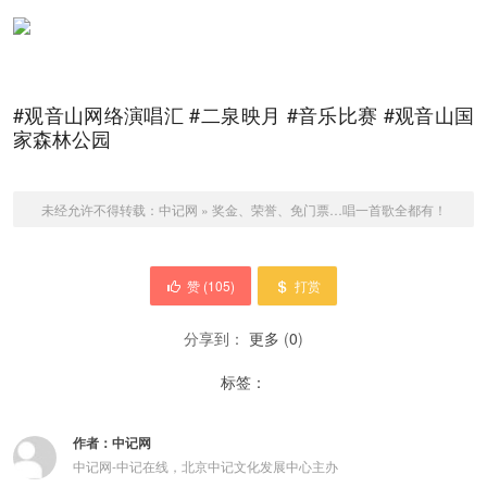
#观音山网络演唱汇 #二泉映月 #音乐比赛 #观音山国
家森林公园
未经允许不得转载：
中记网
»
奖金、荣誉、免门票…唱一首歌全都有！
赞 (
105
)
打赏
分享到：
更多
(
0
)
标签：
作者：
中记网
中记网-中记在线，北京中记文化发展中心主办