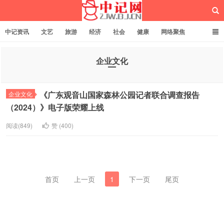
中记资讯
文艺
旅游
经济
社会
健康
网络聚焦
企业管理
网站建设
记者专栏
独立页面
服务
诚聘英才
企业文化
中记网
《广东观音山国家森林公园记者联合调查报告
企业文化
（2024）》电子版荣耀上线
阅读(849)
赞 (
400
)
首页
上一页
1
下一页
尾页