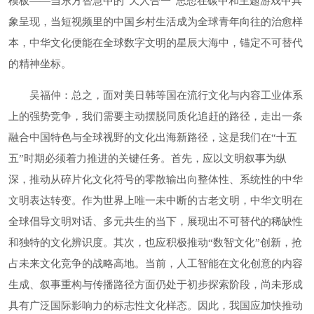
模板——当东方智慧中的“天人合一”思想在碳中和主题游戏中具
象呈现，当短视频里的中国乡村生活成为全球青年向往的治愈样
本，中华文化便能在全球数字文明的星辰大海中，锚定不可替代
的精神坐标。
吴福仲：总之，面对美日韩等国在流行文化与内容工业体系
上的强势竞争，我们需要主动摆脱同质化追赶的路径，走出一条
融合中国特色与全球视野的文化出海新路径，这是我们在“十五
五”时期必须着力推进的关键任务。首先，应以文明叙事为纵
深，推动从碎片化文化符号的零散输出向整体性、系统性的中华
文明表达转变。作为世界上唯一未中断的古老文明，中华文明在
全球倡导文明对话、多元共生的当下，展现出不可替代的稀缺性
和独特的文化辨识度。其次，也应积极推动“数智文化”创新，抢
占未来文化竞争的战略高地。当前，人工智能在文化创意的内容
生成、叙事重构与传播路径方面仍处于初步探索阶段，尚未形成
具有广泛国际影响力的标志性文化样态。因此，我国应加快推动