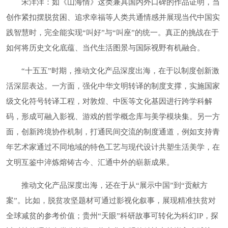
宋洋洋：如《山海情》这类兼具国内外口碑的作品证明，当
创作紧扣摆脱贫困、追求幸福等人类共通情感并展现当代中国实
践智慧时，完全能实现“叫好”与“叫座”的统一。真正的挑战在于
如何将历史文化底蕴、当代生活图景与国际视野有机融合。
“十五五”时期，推动文化产品深度出海，在于以制度创新激
活深层表达。一方面，强化中华文明转译的制度支撑，实施国家
级文化符号转译工程，对敦煌、中医等文化基因进行跨学科解
码，形成可融入影视、游戏的哲学概念库与美学模块集。另一方
面，创新跨境协作机制，打通民间交流的制度通道，例如支持青
年艺术家通过不同地域的特色工艺与现代设计共塑生活美学，在
文明互鉴中淬炼熔铸古今、汇通中外的崭新成果。
推动文化产品深度出海，还在于从“展示中国”到“贡献方
案”。比如，脱贫攻坚题材可通过影视化叙事，展现精准扶贫对
全球减贫的参考价值；贵州“天眼”科研故事可转化为科幻IP，探