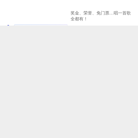
奖金、荣誉、免门票…唱一首歌
全都有！
北京建设全国文化中心取得新成
《二泉映月之观音山》引关注
效
Copyright © 2024-2038 中记网ZJW.BJ.CN中记在线 All Rights Reserved.
网站地图
工信部备案号：京ICP备2024075223号
中记网