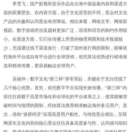
李雪飞：国产影视和音乐作品在出海中面临着内容和渠道方
面的双重壁垒。在内容方面，由于文化背景的不同，受众对文化
产品的兴趣和认同度会有所降低。相比来看，网络文学、网络影
视剧、数字游戏所涉及题材更加广泛，语境和语言的制约作用较
小。在渠道方面，它们在传播上所受的物理局限和技术瓶颈较
少，无须通过线下渠道发行，打破了国外发行商的限制，能够依
托海外平台或自有平台进行全球营销，依托算法优势进行精准推
送和精准传播，更容易触达全球用户。
吴福仲：数字文化“新三样”异军突起，关键在于充分挖掘了
几个核心优势。首先，依托数字平台实现长效传播。“新三样”内
容往往搭载于高度市场化和全球化的平台体系之上，使其能够突
破时间与地理的限制，经由算法推荐精准触达海外多元用户。其
次，借助“迷群经济”实现高度用户黏性。与传统受众相比，互联
网原生文化内容的核心受众往往具备高度参与性、认同感与组织