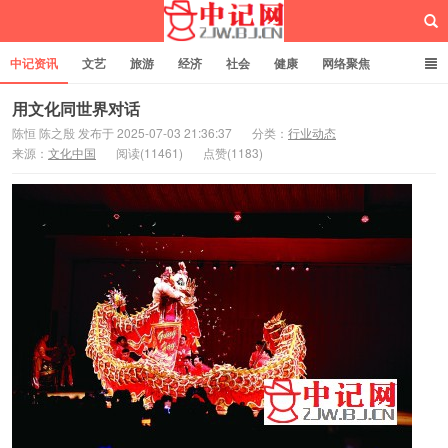
中记资讯
文艺
旅游
经济
社会
健康
网络聚焦
企业管理
网站建设
记者专栏
独立页面
服务
诚聘英才
用文化同世界对话
陈恒 陈之殷 发布于 2025-07-03 21:36:37
分类：
行业动态
来源：
文化中国
阅读(11461)
点赞(1183)
中记网