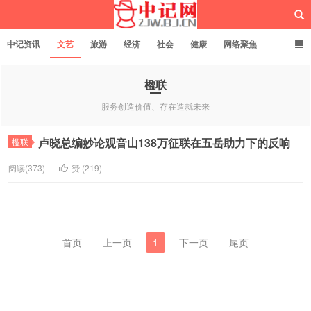
中记资讯
文艺
旅游
经济
社会
健康
网络聚焦
企业管理
网站建设
记者专栏
独立页面
服务
诚聘英才
楹联
服务创造价值、存在造就未来
中记网
卢晓总编妙论观音山138万征联在五岳助力下的反响
楹联
阅读(373)
赞 (
219
)
首页
上一页
1
下一页
尾页