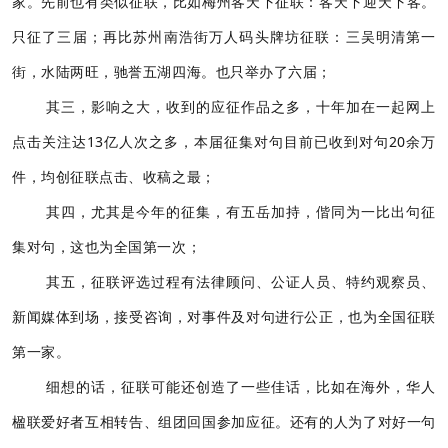
家。先前也有类似征联，比如梅州客天下征联：客天下迎天下客。
只征了三届；再比苏州南浩街万人码头牌坊征联：三吴明清第一
街，水陆两旺，驰誉五湖四海。也只举办了六届；
其三，影响之大，收到的应征作品之多，十年加在一起网上
点击关注达13亿人次之多，本届征集对句目前已收到对句20余万
件，均创征联点击、收稿之最；
其四，尤其是今年的征集，有五岳加持，偕同为一比出句征
集对句，这也为全国第一次；
其五，征联评选过程有法律顾问、公证人员、特约观察员、
新闻媒体到场，接受咨询，对事件及对句进行公正，也为全国征联
第一家。
细想的话，征联可能还创造了一些佳话，比如在海外，华人
楹联爱好者互相转告、组团回国参加应征。还有的人为了对好一句