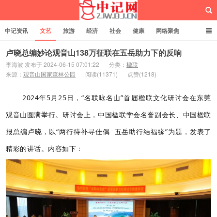
中记资讯
文艺
旅游
经济
社会
健康
网络聚焦
企业管理
网站建设
记者专栏
独立页面
服务
诚聘英才
卢晓总编妙论观音山138万征联在五岳助力下的反响
李海波 发布于 2024-06-15 07:01:22
分类：
楹联
来源：
观音山国家森林公园
阅读(11371)
点赞(1218)
中记网
2024年5月25日，“名联咏名山”首届楹联文化研讨会在东莞
观音山圆满举行。研讨会上，中国楹联学会名誉副会长、中国楹联
报总编卢晓，以“两行待补寻佳偶 五岳助行结福缘”为题，发表了
精彩的讲话。内容如下：