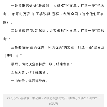
一是要继续做好“联成对，人成双”的文章，打造一座“寻缘
山”。象开封万岁山“王婆说媒”那样，红遍全国（这个他们正在
做）；
二是要做好“观音赐福，游客求福”的文章，打造一座“接福
山”；
三是要做好“生态优先，环境优美”的文章，打造一座“健养山
（养生山）”
最后，为此次盛会特撰一联，结束发言：
五岳为尊，偕千峰来贺；
一山称最，邀四海登临。
未经允许不得转载：
中记网
»
卢晓总编妙论观音山138万征联在五岳助力下
的反响