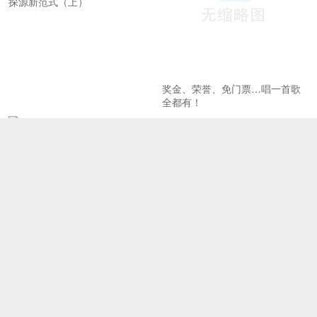
探源新范式（上）
奖金、荣誉、免门票…唱一首歌
全都有！
《二泉映月之观音山》引关注
北京建设全国文化中心取得新成
效