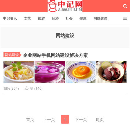
中记资讯
文艺
旅游
经济
社会
健康
网络聚焦
企业管理
网站建设
记者专栏
独立页面
服务
诚聘英才
网站建设
中记网
企业网站手机网站建设解决方案
网站建设
阅读(264)
赞 (
146
)
首页
上一页
1
下一页
尾页