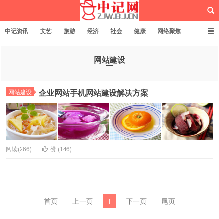
中记资讯
文艺
旅游
经济
社会
健康
网络聚焦
企业管理
网站建设
记者专栏
独立页面
服务
诚聘英才
网站建设
中记网
企业网站手机网站建设解决方案
网站建设
阅读(266)
赞 (
146
)
首页
上一页
1
下一页
尾页