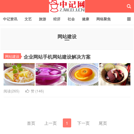
中记资讯
文艺
旅游
经济
社会
健康
网络聚焦
企业管理
网站建设
记者专栏
独立页面
服务
诚聘英才
网站建设
中记网
企业网站手机网站建设解决方案
网站建设
阅读(265)
赞 (
146
)
首页
上一页
1
下一页
尾页