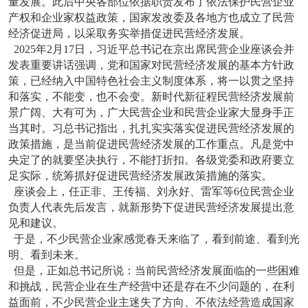
量发展。此后中央各部位依据职责发布了依法保护民营企业
产权和企业家权益政策，国家发改委及各地方也成立了民营
经济促进局，以采取务实举措促进民营经济发展。
2025年2月17日，习近平总书记在京出席民营企业座谈会并
发表重要讲话强调，党和国家对民营经济发展的基本方针政
策，已经纳入中国特色社会主义制度体系，将一以贯之坚持
和落实，不能变，也不会变。新时代新征程民营经济发展前
景广阔、大有可为，广大民营企业和民营企业家大显身手正
当其时。习总书记指出，扎扎实实落实促进民营经济发展的
政策措施，是当前促进民营经济发展的工作重点。凡是党中
央定了的就要坚决执行，不能打折扣。各级党委和政府要立
足实际，统筹抓好促进民营经济发展政策措施的落实。
座谈会上，任正非、王传福、刘永好、雷军等6位民营企业
负责人代表先后发言，就新形势下促进民营经济发展提出意
见和建议。
于是，不少民营企业家感觉春天来临了，看到前途、看到光
明、看到未来。
但是，正如总书记所说：当前民营经济发展面临的一些困难
和挑战，民营企业在生产经营中还是存在不少问题的，在利
益面前，不少民营企业主迷失了方向、不依法经营造成国家