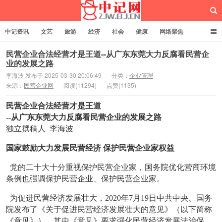
中记资讯
文艺
旅游
经济
社会
健康
网络聚焦
企业管理
网站建设
记者专栏
独立页面
服务
诚聘英才
民营企业合法经营才是王道--从广东东莞大力反腐看民营企
业的发展之路
李海波 发布于 2025-03-30 20:06:49
分类：
企业管理
中记网
来源：
民营企业网
阅读(11294)
点赞(1135)
民营企业合法经营才是王道
--从广东东莞大力反腐看民营企业的发展之路
独立撰稿人 李海波
国家鼓励大力发展民营经济 保护民营企业家权益
党的二十大十分重视保护民营企业家，国务院优化营商环境
条例也强调保护民营企业、保护民营企业家。
为促进民营经济发展壮大，2020年7月19日中共中央、国务
院发布了《关于促进民营经济发展壮大的意见》（以下简称
《意见》）。其中《意见》要求强化民营经济发展法治保