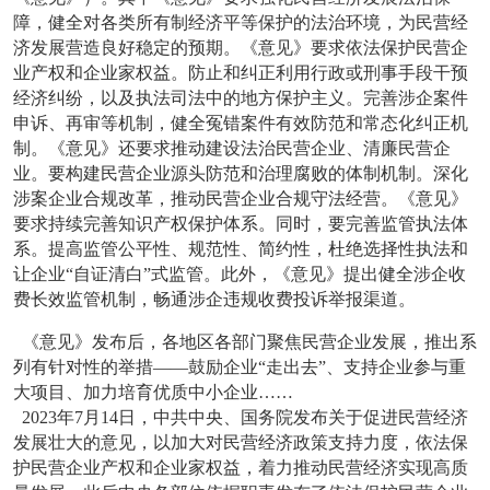
障，健全对各类所有制经济平等保护的法治环境，为民营经
济发展营造良好稳定的预期。《意见》要求依法保护民营企
业产权和企业家权益。防止和纠正利用行政或刑事手段干预
经济纠纷，以及执法司法中的地方保护主义。完善涉企案件
申诉、再审等机制，健全冤错案件有效防范和常态化纠正机
制。《意见》还要求推动建设法治民营企业、清廉民营企
业。要构建民营企业源头防范和治理腐败的体制机制。深化
涉案企业合规改革，推动民营企业合规守法经营。《意见》
要求持续完善知识产权保护体系。同时，要完善监管执法体
系。提高监管公平性、规范性、简约性，杜绝选择性执法和
让企业“自证清白”式监管。此外，《意见》提出健全涉企收
费长效监管机制，畅通涉企违规收费投诉举报渠道。
《意见》发布后，各地区各部门聚焦民营企业发展，推出系
列有针对性的举措——鼓励企业“走出去”、支持企业参与重
大项目、加力培育优质中小企业……
2023年7月14日，中共中央、国务院发布关于促进民营经济
发展壮大的意见，以加大对民营经济政策支持力度，依法保
护民营企业产权和企业家权益，着力推动民营经济实现高质