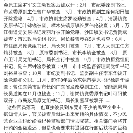
会原主席罗军文主动投案后被双开；2月，市纪委原副书记、
市监委原副主任曾广华被查；3月，市政协原副主席何绍田被
开除党籍；4月，市政协副主席罗晓勤被查；4月，清溪镇党
委原书记叶锦锐被查、樟木头镇原镇长罗伟伦被查；5月，万
江街道党委原书记袁丽群被开除党籍、沙田镇委书记贾贵斌
被查；市民政局党组书记、局长黎雪琴在5月也被查；6月，
市住建局原党组书记、局长朱川被查；7月，市人大副主任方
灿芬被查；8月，原市委副书记、市长李毓全被查；8月，原
市卫计局党组书记、局长金行中被查；9月，市政协原党组副
书记、副主席钟淦泉被查；9月，市市场监督管理局党组书记
刘裕昌被查；10月，市纪委副书记、监委副主任李东华被开
除党籍和公职。11月，卸任8年后的东莞市委原书记徐建华被
查；曾任东莞市副市长的广东省发改委副主任、省能源局局
长吴道闻在11月也被查；12月，谢岗镇党委原书记叶可阳被
双开；市民政局原党组书记、局长黎雪琴被双开......
这些官员落马，也直接波及到东莞市不少的民营企业主。
据知情人讲，官员被查后就讲出来受贿的具体情况，不少民
营企业主也纷纷被纪检监察部门请去喝茶。相关部门会将其
行贿的金额退还，但是也会要求其退回在行贿后获得的巨额