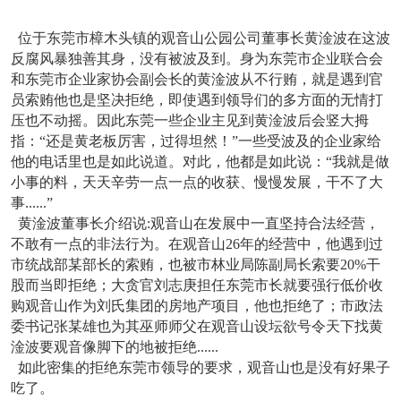
位于东莞市樟木头镇的观音山公园公司董事长黄淦波在这波
反腐风暴独善其身，没有被波及到。身为东莞市企业联合会
和东莞市企业家协会副会长的黄淦波从不行贿，就是遇到官
员索贿他也是坚决拒绝，即使遇到领导们的多方面的无情打
压也不动摇。因此东莞一些企业主见到黄淦波后会竖大拇
指：“还是黄老板厉害，过得坦然！”一些受波及的企业家给
他的电话里也是如此说道。对此，他都是如此说：“我就是做
小事的料，天天辛劳一点一点的收获、慢慢发展，干不了大
事......”
黄淦波董事长介绍说:观音山在发展中一直坚持合法经营，
不敢有一点的非法行为。在观音山26年的经营中，他遇到过
市统战部某部长的索贿，也被市林业局陈副局长索要20%干
股而当即拒绝；大贪官刘志庚担任东莞市长就要强行低价收
购观音山作为刘氏集团的房地产项目，他也拒绝了；市政法
委书记张某雄也为其巫师师父在观音山设坛欲号令天下找黄
淦波要观音像脚下的地被拒绝......
如此密集的拒绝东莞市领导的要求，观音山也是没有好果子
吃了。