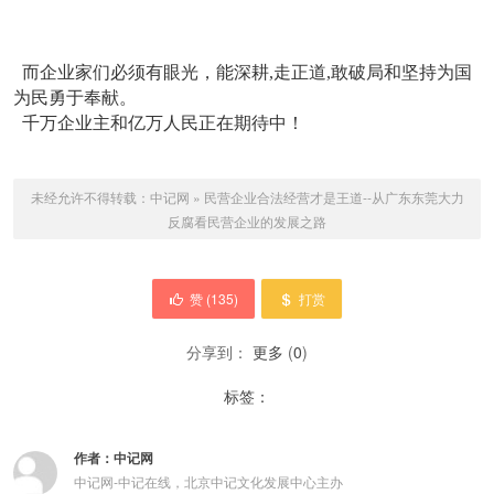
而企业家们必须有眼光，能深耕,走正道,敢破局和坚持为国
为民勇于奉献。
千万企业主和亿万人民正在期待中！
未经允许不得转载：
中记网
»
民营企业合法经营才是王道--从广东东莞大力
反腐看民营企业的发展之路
赞 (
135
)
打赏
分享到：
更多
(
0
)
标签：
作者：
中记网
中记网-中记在线，北京中记文化发展中心主办