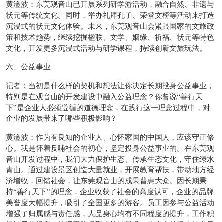
黄淦波：东莞观音山已开展系列研学游活动，融合自然、非遗与
状元等传统文化。同时，举办礼拜孔子、荣登文榜等活动来打造
沉浸式的状元文化体验。未来，东莞观音山会紧跟国家的文旅政
策和技术趋势，继续挖掘楹联、文学、姻缘、祈福、状元等特色
文化，开发更多沉浸式活动与研学课程，持续创新文旅玩法。
六、公益事业
记者：当初是什么样的契机和想法让你决定长期投身公益事业，
特别是在观音山的开发建设中融入公益理念？你曾说“善行天
下”是企业人必须遵循的道德理念，在践行这一理念过程中，对
企业的发展带来了哪些积极影响？
黄淦波：作为有良知的企业人、心怀家国的中国人，应该守正修
心。我是怀着反哺社会的初心，坚定投身公益事业的。在东莞观
音山开发过程中，我们大力保护生态、传承生态文化，守住绿水
青山。通过建设景区创造大量就业，开展教育帮扶，带动地方经
济增收，回馈社会，让东莞观音山的成果普惠大众。因长期秉
持“善行天下”的理念，企业收获了社会的高度认可，企业的品牌
美誉度大幅提升，吸引了全国更多的游客。员工因参与公益活动
增强了归属感与责任感，人品身心均有不同程度的提升，工作积