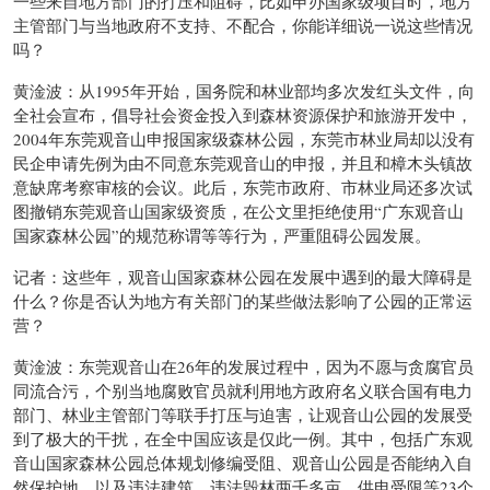
一些来自地方部门的打压和阻碍，比如申办国家级项目时，地方
主管部门与当地政府不支持、不配合，你能详细说一说这些情况
吗？
黄淦波：从1995年开始，国务院和林业部均多次发红头文件，向
全社会宣布，倡导社会资金投入到森林资源保护和旅游开发中，
2004年东莞观音山申报国家级森林公园，东莞市林业局却以没有
民企申请先例为由不同意东莞观音山的申报，并且和樟木头镇故
意缺席考察审核的会议。此后，东莞市政府、市林业局还多次试
图撤销东莞观音山国家级资质，在公文里拒绝使用“广东观音山
国家森林公园”的规范称谓等等行为，严重阻碍公园发展。
记者：这些年，观音山国家森林公园在发展中遇到的最大障碍是
什么？你是否认为地方有关部门的某些做法影响了公园的正常运
营？
黄淦波：东莞观音山在26年的发展过程中，因为不愿与贪腐官员
同流合污，个别当地腐败官员就利用地方政府名义联合国有电力
部门、林业主管部门等联手打压与迫害，让观音山公园的发展受
到了极大的干扰，在全中国应该是仅此一例。其中，包括广东观
音山国家森林公园总体规划修编受阻、观音山公园是否能纳入自
然保护地，以及违法建筑、违法毁林两千多亩、供电受限等23个