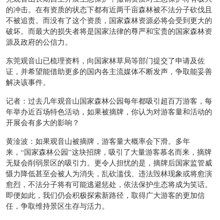
的冲击。在有资质的状态下都有近两千亩森林被不法分子砍伐且
不被追责。而没有了这个资质，国家森林资源必将会受到更大的
破坏。而最大的损失者将是国家法律的尊严和宝贵的国家森林资
源及政府的公信力。
东莞观音山已梳理资料，向国家林草局等部门提交了申请及佐
证，并希望能借助更多的国内各主流媒体不断发声，争取能妥善
解决该事件。
记者：过去几年观音山国家森林公园每年都吸引超百万游客，每
年举办近百场特色活动，如果被摘牌，你认为对游客量和活动的
开展会有多大的影响？
黄淦波：如果观音山被摘牌，游客量大概率会下滑。多年
来，“国家森林公园”这块招牌，吸引了大量游客慕名而来，摘牌
无疑会削弱景区的吸引力。更令人担忧的是，摘牌后国家监管威
慑力降低甚至会被人为消失，乱砍滥伐、违法毁林现象或将愈演
愈烈，不法分子将有可能逃避惩处，依法保护生态将成为笑话。
即便如此，我们仍会积极探索新路径，取得广大游客的更加信
任，争取维持景区生存与活力。