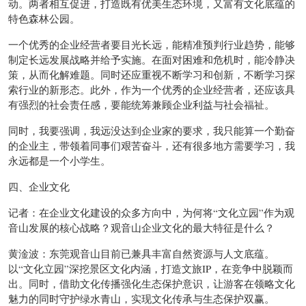
动。两者相互促进，打造既有优美生态环境，又富有文化底蕴的
特色森林公园。
一个优秀的企业经营者要目光长远，能精准预判行业趋势，能够
制定长远发展战略并给予实施。在面对困难和危机时，能冷静决
策，从而化解难题。同时还应重视不断学习和创新，不断学习探
索行业的新形态。此外，作为一个优秀的企业经营者，还应该具
有强烈的社会责任感，要能统筹兼顾企业利益与社会福祉。
同时，我要强调，我远没达到企业家的要求，我只能算一个勤奋
的企业主，带领着同事们艰苦奋斗，还有很多地方需要学习，我
永远都是一个小学生。
四、企业文化
记者：在企业文化建设的众多方向中，为何将“文化立园”作为观
音山发展的核心战略？观音山企业文化的最大特征是什么？
黄淦波：东莞观音山目前已兼具丰富自然资源与人文底蕴。
以“文化立园”深挖景区文化内涵，打造文旅IP，在竞争中脱颖而
出。同时，借助文化传播强化生态保护意识，让游客在领略文化
魅力的同时守护绿水青山，实现文化传承与生态保护双赢。