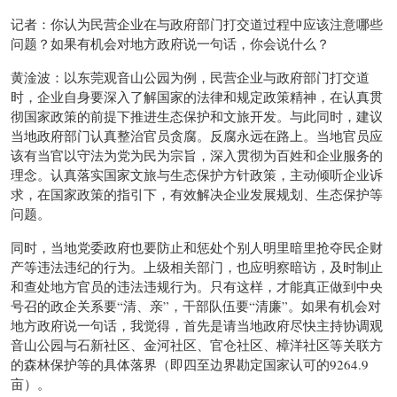
记者：你认为民营企业在与政府部门打交道过程中应该注意哪些
问题？如果有机会对地方政府说一句话，你会说什么？
黄淦波：以东莞观音山公园为例，民营企业与政府部门打交道
时，企业自身要深入了解国家的法律和规定政策精神，在认真贯
彻国家政策的前提下推进生态保护和文旅开发。与此同时，建议
当地政府部门认真整治官员贪腐。反腐永远在路上。当地官员应
该有当官以守法为党为民为宗旨，深入贯彻为百姓和企业服务的
理念。认真落实国家文旅与生态保护方针政策，主动倾听企业诉
求，在国家政策的指引下，有效解决企业发展规划、生态保护等
问题。
同时，当地党委政府也要防止和惩处个别人明里暗里抢夺民企财
产等违法违纪的行为。上级相关部门，也应明察暗访，及时制止
和查处地方官员的违法违规行为。只有这样，才能真正做到中央
号召的政企关系要“清、亲”，干部队伍要“清廉”。如果有机会对
地方政府说一句话，我觉得，首先是请当地政府尽快主持协调观
音山公园与石新社区、金河社区、官仓社区、樟洋社区等关联方
的森林保护等的具体落界（即四至边界勘定国家认可的9264.9
亩）。