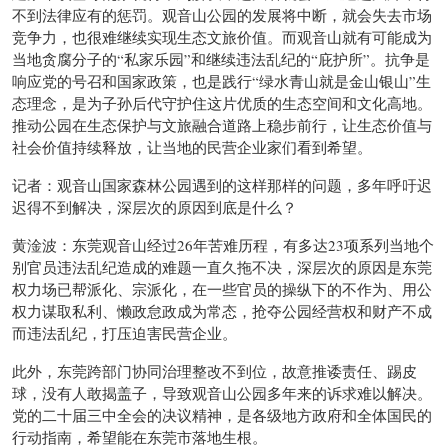
不到法律应有的惩罚。观音山公园的发展将中断，就会失去市场
竞争力，也很难继续实现生态文旅价值。而观音山就有可能成为
当地贪腐分子的“私家乐园”和继续违法乱纪的“庇护所”。抗争是
响应党的号召和国家政策，也是践行“绿水青山就是金山银山”生
态理念，是为子孙后代守护住这片优质的生态空间和文化高地。
推动公园在生态保护与文旅融合道路上稳步前行，让生态价值与
社会价值持续释放，让当地的民营企业家们看到希望。
记者：观音山国家森林公园遇到的这样那样的问题，多年呼吁迟
迟得不到解决，深层次的原因到底是什么？
黄淦波：东莞观音山经过26年苦难历程，有多达23项系列当地个
别官员违法乱纪造成的难题一直久拖不决，深层次的原因是东莞
权力场已帮派化、宗派化，在一些官员的操纵下的不作为、用公
权力谋取私利、懒政怠政成为常态，抢夺公园经营权和财产不成
而违法乱纪，打压迫害民营企业。
此外，东莞跨部门协同治理整改不到位，故意推诿责任、踢皮
球，没有人敢揭盖子，导致观音山公园多年来的诉求难以解决。
党的二十届三中全会的决议精神，是各级地方政府和全体国民的
行动指南，希望能在东莞市落地生根。