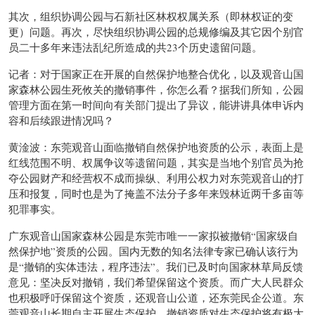
其次，组织协调公园与石新社区林权权属关系（即林权证的变
更）问题。再次，尽快组织协调公园的总规修编及其它因个别官
员二十多年来违法乱纪所造成的共23个历史遗留问题。
记者：对于国家正在开展的自然保护地整合优化，以及观音山国
家森林公园生死攸关的撤销事件，你怎么看？据我们所知，公园
管理方面在第一时间向有关部门提出了异议，能讲讲具体申诉内
容和后续跟进情况吗？
黄淦波：东莞观音山面临撤销自然保护地资质的公示，表面上是
红线范围不明、权属争议等遗留问题，其实是当地个别官员为抢
夺公园财产和经营权不成而操纵、利用公权力对东莞观音山的打
压和报复，同时也是为了掩盖不法分子多年来毁林近两千多亩等
犯罪事实。
广东观音山国家森林公园是东莞市唯一一家拟被撤销“国家级自
然保护地”资质的公园。国内无数的知名法律专家已确认该行为
是“撤销的实体违法，程序违法”。我们已及时向国家林草局反馈
意见：坚决反对撤销，我们希望保留这个资质。而广大人民群众
也积极呼吁保留这个资质，还观音山公道，还东莞民企公道。东
莞观音山长期自主开展生态保护，撤销资质对生态保护将有极大