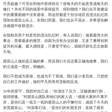
可否超越？可否在利他中获得快乐？使每天的不如意变成每天的
修行？并在不同的场景中获得提升，得到领悟？我们在开发建设
中的重重困难中没有退缩，而这些都是个别当地官员违法乱纪而
强加在观音山头上，非我们所愿。我们也从不屈从，并希望在解
决难题中收获进步。
在抵制东莞个别贪官的违法乱纪时，有人说我们：做着最伟大的
事业，受着最多的痛苦。但因为没有办法回避，又多了番辨别和
提升的乐趣。最大感悟是，只要坚守初心，就能开辟生态文旅新
天地。
观音山人做的是正确的事，而且我们今后还要正确地做事，我们
的立场是一贯的，明确的。
我们不想成为英雄，也成为不了英雄。我们是小老百姓，只想把
自己的工作做好，做到平凡而有所贡献则足矣。
26年的坚守，我想对自己说：“你顶住了压力，没被困难打倒，
值得骄傲。”对观音山团队和他们的家人说：“感谢大家的不离不
弃，是你们及一批又一批的观音山人的不懈付出，成就了今天的
东莞观音山。”对游客们说，“是你们的长期支持，造就了观音