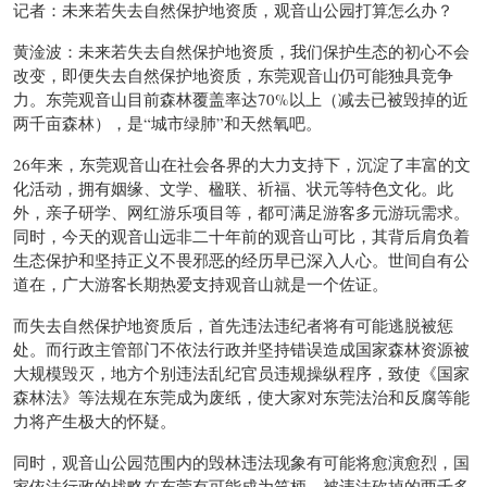
记者：未来若失去自然保护地资质，观音山公园打算怎么办？
黄淦波：未来若失去自然保护地资质，我们保护生态的初心不会
改变，即便失去自然保护地资质，东莞观音山仍可能独具竞争
力。东莞观音山目前森林覆盖率达70%以上（减去已被毁掉的近
两千亩森林），是“城市绿肺”和天然氧吧。
26年来，东莞观音山在社会各界的大力支持下，沉淀了丰富的文
化活动，拥有姻缘、文学、楹联、祈福、状元等特色文化。此
外，亲子研学、网红游乐项目等，都可满足游客多元游玩需求。
同时，今天的观音山远非二十年前的观音山可比，其背后肩负着
生态保护和坚持正义不畏邪恶的经历早已深入人心。世间自有公
道在，广大游客长期热爱支持观音山就是一个佐证。
而失去自然保护地资质后，首先违法违纪者将有可能逃脱被惩
处。而行政主管部门不依法行政并坚持错误造成国家森林资源被
大规模毁灭，地方个别违法乱纪官员违规操纵程序，致使《国家
森林法》等法规在东莞成为废纸，使大家对东莞法治和反腐等能
力将产生极大的怀疑。
同时，观音山公园范围内的毁林违法现象有可能将愈演愈烈，国
家依法行政的战略在东莞有可能成为笑柄。被违法砍掉的两千多