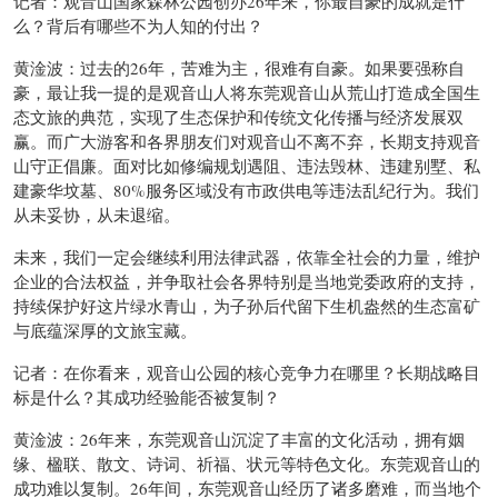
记者：观音山国家森林公园创办26年来，你最自豪的成就是什
么？背后有哪些不为人知的付出？
黄淦波：过去的26年，苦难为主，很难有自豪。如果要强称自
豪，最让我一提的是观音山人将东莞观音山从荒山打造成全国生
态文旅的典范，实现了生态保护和传统文化传播与经济发展双
赢。而广大游客和各界朋友们对观音山不离不弃，长期支持观音
山守正倡廉。面对比如修编规划遇阻、违法毁林、违建别墅、私
建豪华坟墓、80%服务区域没有市政供电等违法乱纪行为。我们
从未妥协，从未退缩。
未来，我们一定会继续利用法律武器，依靠全社会的力量，维护
企业的合法权益，并争取社会各界特别是当地党委政府的支持，
持续保护好这片绿水青山，为子孙后代留下生机盎然的生态富矿
与底蕴深厚的文旅宝藏。
记者：在你看来，观音山公园的核心竞争力在哪里？长期战略目
标是什么？其成功经验能否被复制？
黄淦波：26年来，东莞观音山沉淀了丰富的文化活动，拥有姻
缘、楹联、散文、诗词、祈福、状元等特色文化。东莞观音山的
成功难以复制。26年间，东莞观音山经历了诸多磨难，而当地个