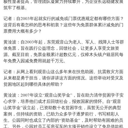
极性显著提高，管理团队凝聚力持续攀升，为企业长远稳健发展
筑牢了根基。
记者：自2003年起就实行的减免或门票优惠规定都有哪些方面？
这背后有着怎样的思考和初衷？这些年为免票群体累计减免的门
票费用大概有多少？
黄淦波：自2003年起，东莞观音山为老人、军人、残障人士等群
体免票，旨在践行公益理念，回馈社会，让更多人享受文旅资
源。截至目前，免票金额累计超数亿元，仅樟木头镇户籍居民每
年免费入园减免费用就超千万元。
记者：从网上看到观音山这么多年来在扶危助困、抗震救灾方面
从来都是勇于担当，请你讲讲这方面的情况。这些举动对受灾及
贫困地区起到哪些具体的帮助？
黄淦波：2007年设立“观音山奖学金”，旨在助力清华贫困学子安
心求学，培养他们成才后回馈社会，报效国家的情怀。自“观音
山奖学金”设立起，已资助数十名贫困学生，虽暂无公开的典型
案例，但持续的资助，已助力众多学子逐梦前行，书写精彩人
生。公园同时也成立了内部的“资助基金”，及时帮助有困难的员
工。另外，公园对员工买房买车的大项开销也设立了免息借款机