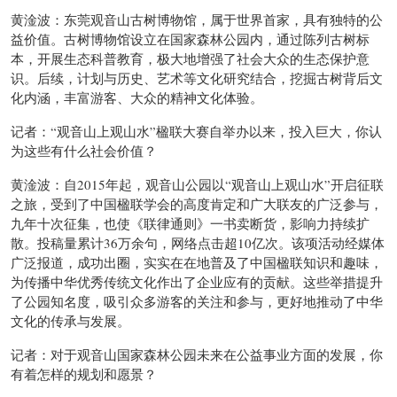
黄淦波：东莞观音山古树博物馆，属于世界首家，具有独特的公
益价值。古树博物馆设立在国家森林公园内，通过陈列古树标
本，开展生态科普教育，极大地增强了社会大众的生态保护意
识。后续，计划与历史、艺术等文化研究结合，挖掘古树背后文
化内涵，丰富游客、大众的精神文化体验。
记者：“观音山上观山水”楹联大赛自举办以来，投入巨大，你认
为这些有什么社会价值？
黄淦波：自2015年起，观音山公园以“观音山上观山水”开启征联
之旅，受到了中国楹联学会的高度肯定和广大联友的广泛参与，
九年十次征集，也使《联律通则》一书卖断货，影响力持续扩
散。投稿量累计36万余句，网络点击超10亿次。该项活动经媒体
广泛报道，成功出圈，实实在在地普及了中国楹联知识和趣味，
为传播中华优秀传统文化作出了企业应有的贡献。这些举措提升
了公园知名度，吸引众多游客的关注和参与，更好地推动了中华
文化的传承与发展。
记者：对于观音山国家森林公园未来在公益事业方面的发展，你
有着怎样的规划和愿景？