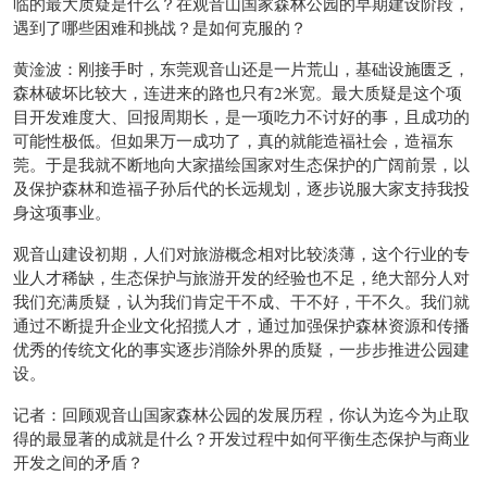
临的最大质疑是什么？在观音山国家森林公园的早期建设阶段，
遇到了哪些困难和挑战？是如何克服的？
黄淦波：刚接手时，东莞观音山还是一片荒山，基础设施匮乏，
森林破坏比较大，连进来的路也只有2米宽。最大质疑是这个项
目开发难度大、回报周期长，是一项吃力不讨好的事，且成功的
可能性极低。但如果万一成功了，真的就能造福社会，造福东
莞。于是我就不断地向大家描绘国家对生态保护的广阔前景，以
及保护森林和造福子孙后代的长远规划，逐步说服大家支持我投
身这项事业。
观音山建设初期，人们对旅游概念相对比较淡薄，这个行业的专
业人才稀缺，生态保护与旅游开发的经验也不足，绝大部分人对
我们充满质疑，认为我们肯定干不成、干不好，干不久。我们就
通过不断提升企业文化招揽人才，通过加强保护森林资源和传播
优秀的传统文化的事实逐步消除外界的质疑，一步步推进公园建
设。
记者：回顾观音山国家森林公园的发展历程，你认为迄今为止取
得的最显著的成就是什么？开发过程中如何平衡生态保护与商业
开发之间的矛盾？