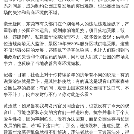
系列问题，成为制约公园正常发展的突出难题。也凸显出当地官
场的失治和营商环境的不堪。
毫无疑问，东莞市有关部门在个别领导人的违法违规操纵下，严
重影响了公园正常运营。规划修编遭阻挠，项目落地受限；毁
林、违建别墅、私建豪华坟墓治理不力，破坏景区景观；供电单
位违规架塔无人监管、景区26年来80%服务区域供电受限。这些
不仅阻碍公园的发展，还降低了游客体验感，也让人们联想到当
地政府的失责和个别官员的渎职，同时极大削减了公园的市场竞
争力，也反映了当地改善营商环境短板。
记者：目前，社会上对于你持续多年的抗争有不同的说法：有的
说黄淦波就是爱斗，是其性格使然；有的说这是观音山国家森林
公园生存的必需；有的问，观音山国家森林公园咽下这口气、不
争不斗了，闷声发财行不行？你对此怎么看？
黄淦波：如果当初我与贪污官员同流合污，也就没有了今天的观
音山，可能也要和东莞的贪官们一样进班房。抗争并非出于个人
爱斗性格，因为事到临头，没有办法回避，而是公园生存与长远
发展的刚需。若“咽下这口气”，那么，违法毁林、违建别墅、私
建豪华坟墓等乱象就得不到解决，违法者就会一直逍遥法外，得