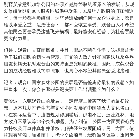
别官员故意强加给公园的23项难题始终制约着景区的发展，从规
划修编受阻到80%服务区域供电受限，以及地方政府的打压和迫
害，每一步都举步维艰。这些磨难放到任何一家企业身上，都是
难以承受之重，法治社会下，都不应该去承受。观音山人不希望
其他民企要去承受这些飞来横祸，最好能安心经营，为社会贡献
更大的力量。
但是，观音山人直面磨难，并且与邪恶不断作斗争，这些磨难考
验了我们团队的韧性与智慧。而党的大政方针和国家法规及各界
朋友长期无私对观音山的支持更是光明的象征。因此，东莞观音
山的成功经验难以简单照搬，也真心不希望其他民企受此磨难。
记者：观音山国家森林公园的发展是否曾偏离你最初的设想？如
果重来一次，你会在哪些关键决策上作出调整？为什么？
黄淦波：东莞观音山的发展，一定程度上偏离了我们的最初设
想。原本规划打造生态与文化协同发展的中国第五大文化名山，
可在实际运营中，遭遇规划修编滞后、供电不足、违法毁林、地
方政府不承认等23个突出难题。为了纠偏，公园一方面要费心费
力持续公开事件真相并维权，解决经营发展阻碍；另一方面，依
托现有资源，知难而上，优化文旅项目，增强游客体验，重回发