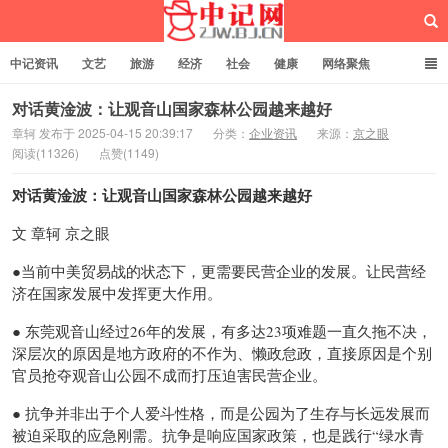
中记资讯
文艺
旅游
经济
社会
健康
网络聚焦
企业管理
网站建设
记者专栏
独立页面
服务
诚聘英才
对话黄淦波：让观音山国家森林公园越来越好
章轲 发布于 2025-04-15 20:39:17
分类：
企业资讯
来源：
京之眼
阅读(11326)
点赞(1149)
中记网
对话黄淦波：让观音山国家森林公园越来越好
文 章轲 京之眼
●当前中美贸易战的状态下，更需要民营企业的发展。让民营经
济在国家发展中发挥更大作用。
● 东莞观音山经过26年的发展，有多达23项难题一直久拖不决，
深层次的原因是地方政府的不作为、懒政怠政，直接原因是个别
官员抢夺观音山公园不成而打压迫害民营企业。
● 抗争并非出于个人爱斗性格，而是公园为了生存与长远发展而
被迫采取的应急刚需。抗争是响应国家政策，也是践行“绿水青