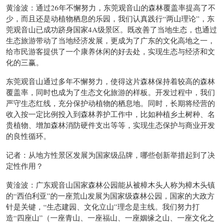
黄淦波：通过26年不懈努力，东莞观音山的森林覆盖率提高了不
少，而且还是动植物栖息的乐园，我们认真践行“两山理论”，东
莞观音山已成功跻身国家4A级景区。既改善了当地生态，也通过
生态旅游带动了当地经济发展，更成为了广东的文化高地之一，
给市民游客提供了一个康养休闲的好去处，实现生态与经济和文
化的三赢。
东莞观音山通过多年不懈努力，使得这片森林保持着较高的森林
覆盖率，同时也成为了生态文化旅游的样板。开发过程中，我们
严守生态红线，充分保护动植物的栖息地。同时，长期将经营的
收入按一定比例投入到森林养护工作中，比如种植乡土树种、名
贵植物、增加森林消防硬件支出等等，实现生态保护与商业开发
的良性循环。
记者：从地方性景区发展为国家级品牌，哪些创新举措起到了决
定性作用？
黄淦波：广东观音山国家森林公园能从被樟木头人称为樟木头镇
的“西伯利亚”的一座荒山发展为国家级森林公园，国家的大政方
针是关键，“生态建园、文化立山”理念是主线。我们努力打
造“四座山”（一座青山、一座福山、一座姻缘之山、一座文化之