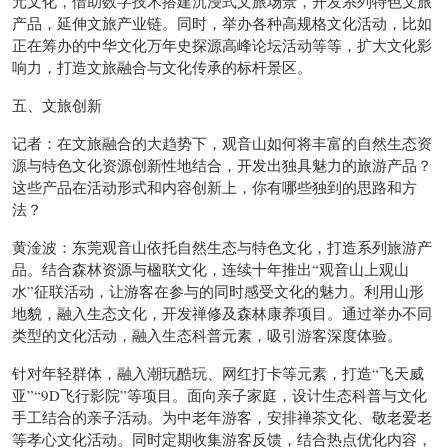
元文化，借助数字技术搭建沉浸式文旅场景，开发系列特色文旅
产品，延伸文旅产业链。同时，举办各种高规格文化活动，比如
正在筹办的中华文化万年史探源高峰论坛活动等等，扩大文化影
响力，打造文旅融合与文化传承的标杆景区。
五、文旅创新
记者：在文旅融合的大趋势下，观音山如何将丰富的自然生态资
源与特色文化资源创新性地结合，开发出独具魅力的旅游产品？
这些产品在活动形式和内容创新上，你有哪些独到的思路和方
法？
黄淦波：东莞观音山依托自然生态与特色文化，打造系列旅游产
品。结合森林资源与楹联文化，连续十年推出“观音山上观山
水”征联活动，让游客在参与的同时感受文化的魅力。利用山形
地貌，融入生态文化，开发禅修及森林康养项目。通过举办不同
类型的文化活动，融入生态科普元素，吸引游客深度体验。
针对年轻群体，融入潮玩酷玩、网红打卡等元素，打造“飞天威
亚”“9D飞行影院”等项目。面向亲子家庭，设计生态科普与文化
手工结合的亲子活动。为中老年游客，安排禅茶文化、敬老爱老
等孝心文化活动。同时定期收集游客反馈，结合热点优化内容，