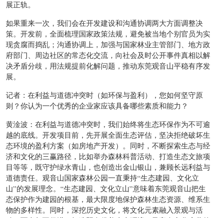
展正轨。
如果重来一次，我们会在开发建设和沟通协调两大方面调整决
策。开发前，全面梳理国家政策法规，避免被当地个别官员为实
现贪腐而捣乱；沟通协调上，加强与国家林业主管部门、地方政
府部门、周边社区的常态化交流，向社会及时公开事件真相以解
决矛盾分歧，用法规提前化解问题，推动东莞观音山平稳有序发
展。
记者：在利益与道德冲突时（如环保与盈利），您如何坚守原
则？你认为一个优秀的企业家应该具备哪些素质和能力？
黄淦波：在利益与道德冲突时，我们始终将生态环保作为不可逾
越的底线。开发项目前，先开展全面生态评估，坚决拒绝破坏生
态环境的盈利方案（如房地产开发）。同时，不断探索生态与经
济和文化的三赢路径，比如举办森林科普活动、打造生态文旅项
目等等，既守护绿水青山，也创造出金山银山，兼顾长远利益与
道德责任。观音山国家森林公园一直秉持“生态建园、文化立
山”的发展理念。“生态建园、文化立山”意味着东莞观音山把生
态保护作为建园的根基，最大限度地保护森林生态资源、维系生
物的多样性。同时，深挖历史文化，将文化元素融入景观与活