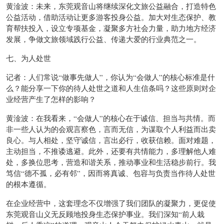
黄淦波：未来，东莞观音山将继续深化文旅公益融合，打造特色
公益活动，借助活动让更多游客投身公益。加大对生态保护、教
育帮扶投入，设立专项基金，凝聚多方社会力量，助力地方经济
发展，争做文旅领域践行公益、传递大爱的行业典范之一。
七、为人处世
记者：人们常说“做事先做人”，你认为“会做人”的核心标准是什
么？能分享一下你的待人处世之道和人生信条吗？这些原则对企
业经营产生了怎样的影响？
黄淦波：在我看来，“会做人”的核心在于诚信、担当与共情。而
非一些人认为的会观言察色，言而无信，为谋取个人利益而出卖
良心。与人相处，坚守诚信，言出必行，收获信赖。面对难题，
主动担当，不推诿逃避。此外，还要有共情能力，多理解他人难
处，多换位思考，营造和谐关系，推动事业和生活稳步前行。我
笃信“德不孤，必有邻”，因而将真诚、包容与负责当作待人处世
的根本遵循。
在企业经营中，这套理念不仅增强了我们团队的凝聚力，更促使
东莞观音山义无反顾地投身生态保护事业。我们深知“前人栽