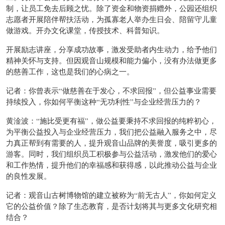
制，让员工免去后顾之忧。除了资金和物资捐赠外，公园还组织
志愿者开展陪伴帮扶活动，为孤寡老人举办生日会、陪留守儿童
做游戏。开办文化课堂，传授技术、科普知识。
开展励志讲座，分享成功故事，激发受助者内生动力，给予他们
精神关怀与支持。但因观音山规模和能力偏小，没有办法做更多
的慈善工作，这也是我们的心病之一。
记者：你曾表示“做慈善在于发心，不求回报”，但公益事业需要
持续投入，你如何平衡这种“无功利性”与企业经营压力的？
黄淦波：“施比受更有福”，做公益要秉持不求回报的纯粹初心，
为平衡公益投入与企业经营压力，我们把公益融入服务之中，尽
力真正帮到有需要的人，提升观音山品牌的美誉度，吸引更多的
游客。同时，我们组织员工积极参与公益活动，激发他们的爱心
和工作热情，提升他们的幸福感和获得感，以此推动公益与企业
的良性发展。
记者：观音山古树博物馆的建立被称为“前无古人”，你如何定义
它的公益价值？除了生态教育，是否计划将其与更多文化研究相
结合？