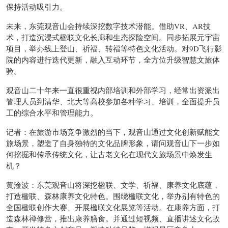
保持活动吸引力。
未来，东莞观音山会持续深挖数字技术潜能。借助VR、AR技
术，打造沉浸式楹联文化长廊和生态探险空间。同步拓展元宇宙
项目，举办线上登山、祈福、转福等特色文化活动。对9D飞行影
院的内容进行迭代更新，融入互动环节，全方位升级智慧文旅体
验。
观音山二十年来一直很重视内部培训和外部学习，经常出资派出
管理人员到清华、北大等高校参加各种学习、培训，全面提升员
工的综合水平和管理能力。
记者：在旅游市场竞争激烈的当下，观音山通过文化创新赋能文
旅场景，塑造了自身独特的文化品牌形象，请问观音山下一步如
何挖掘和传承传统文化，让古老文化在现代文旅场景中焕发生
机？
黄淦波：东莞观音山将深挖楹联、文学、祈福、康养文化底蕴，
打造楹联、森林康养文化特色。围绕楹联文化，举办别有特色的
全国楹联创作大赛、开展楹联文化展览等活动。在康养方面，打
造森林禅修营，推出康养膳食。并通过短视频、直播讲述文化故