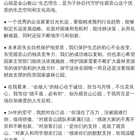
山就是金山银山”生态理念，是为子孙后代守护住观音山这个优
质的生态空间和文化高地。
● 一个优秀的企业家要目光长远，要能精准预判行业趋势，能够
制定长远发展战略。在面对困难和危机时，能冷静决策，从而化
解难题。同时还应不断地学习和创新。
● 未来若失去自然保护地资质，我们保护生态的初心不会改变。
东莞观音山仍独具竞争力。我们的成功难以复制。但也衷心希望
国家主管部门能依法依规施政，维护国家需要不断扩大森林资源
等的保护面积的大政方针，保守这块全国唯一而且还是没要国家
财政支撑的民营国家森林公园。
● 在我看来，“会做人”的核心在于诚信、担当与共情，不出卖良
心。我笃信“德不孤，必有邻”。创办观音山公园，于我而言是一
场自加难度的人生征程。
● 26年的坚守，我想对自己说：“你顶住了压力，没被困难打
倒，值得骄傲。”对观音山团队和家属们说：“感谢大家的不离不
弃和不断创新。”对游客们说：“是你们的支持，造就了观音
山。”对家人和同学朋友们说：“感谢你们的默默支持，给我温暖
与力量。”