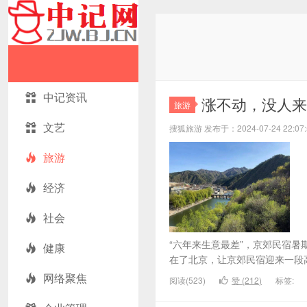
中记资讯
涨不动，没人来
旅游
文艺
搜狐旅游 发布于：2024-07-24 22:
旅游
经济
社会
“六年来生意最差”，京郊民宿暑
健康
在了北京，让京郊民宿迎来一段高
网络聚焦
阅读(523)
赞 (
212
)
标签: