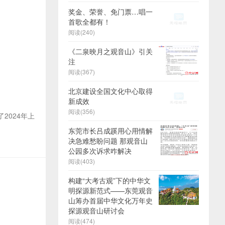
奖金、荣誉、免门票…唱一
首歌全都有！
阅读(240)
《二泉映月之观音山》引关
注
阅读(367)
北京建设全国文化中心取得
新成效
阅读(356)
2024年上
东莞市长吕成蹊用心用情解
决急难愁盼问题 那观音山
公园多次诉求咋解决
阅读(403)
构建“大考古观”下的中华文
明探源新范式——东莞观音
山筹办首届中华文化万年史
探源观音山研讨会
阅读(474)