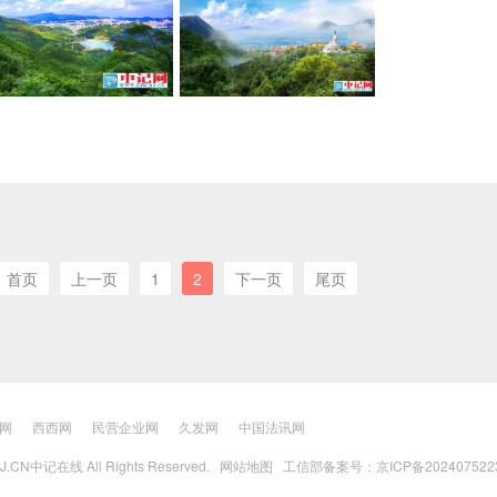
首页
上一页
1
2
下一页
尾页
网
西西网
民营企业网
久发网
中国法讯网
BJ.CN中记在线 All Rights Reserved.
网站地图
工信部备案号：京ICP备202407522