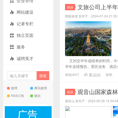
企业管理
文旅公司上半年
旅游
网站建设
搜狐旅游 发布于：2024-07-24 21:
记者专栏
独立页面
服务
诚聘英才
又到交半年成绩单的时间，今年
半年业绩预告。景区业务、酒店业
阅读(447)
赞 (
210
)
标签:
微博
腾讯微博
观音山国家森林
旅游
RSS订阅
微信
观音山 发布于：2024-06-26 15:34