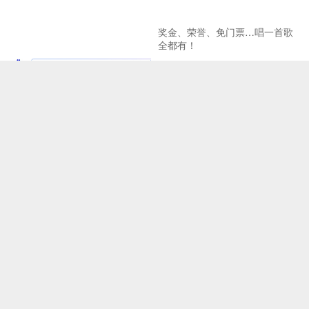
奖金、荣誉、免门票…唱一首歌
全都有！
北京建设全国文化中心取得新成
《二泉映月之观音山》引关注
效
Copyright © 2024-2038 中记网ZJW.BJ.CN中记在线 All Rights Reserved.
网站地图
工信部备案号：京ICP备2024075223号
中记网