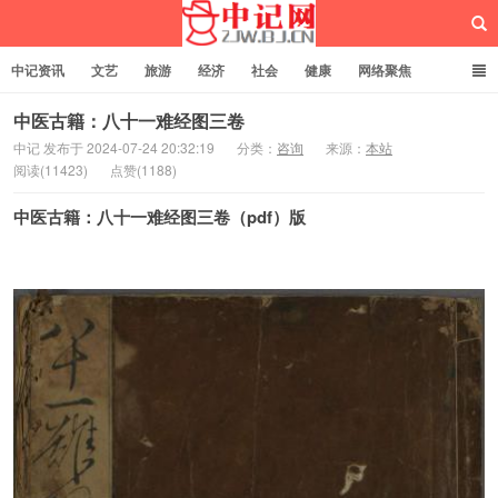
中记资讯
文艺
旅游
经济
社会
健康
网络聚焦
企业管理
网站建设
记者专栏
独立页面
服务
诚聘英才
中医古籍：八十一难经图三卷
中记 发布于 2024-07-24 20:32:19
分类：
咨询
来源：
本站
阅读(11423)
点赞(1188)
中记网
中医古籍：八十一难经图三卷（pdf）版