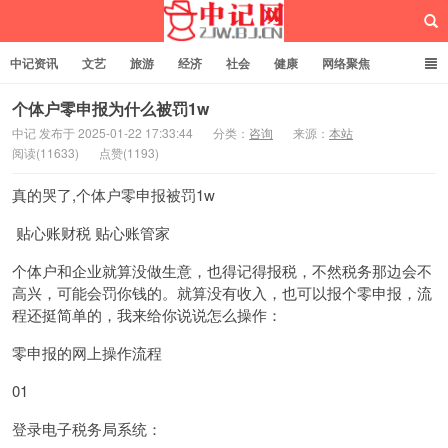
中记资讯
文艺
旅游
经济
社会
健康
网络聚焦
企业管理
网站建设
记者专栏
独立页面
服务
诚聘英才
个体户零申报为什么被罚1w
中记 发布于 2025-01-22 17:33:44
分类：
咨询
来源：
本站
阅读(11633)
点赞(1193)
中记网
真的哭了,个体户零申报被罚1w
贴心账财税 贴心账管家
个体户和企业就算没做生意，也得记得报税，不然税务那边会不
高兴，可能会罚你钱的。就算没有收入，也可以报个零申报，流
程还挺简单的，我来给你说说怎么操作：
零申报的网上操作流程
01
登录电子税务局系统：