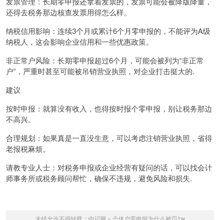
发票管理：长期零申报还拿着发票的，发票可能会被降版降量，
还得去税务那边核查发票用得怎么样。
纳税信用影响：连续3个月或累计6个月零申报的，不能评为A级
纳税人，这会影响企业信用和一些优惠政策。
非正常户风险：长期零申报超过6个月，可能会被列为“非正常
户”，严重时甚至可能被吊销营业执照，对企业打击挺大的.
建议
按时申报：就算没有收入，也得按时报个零申报，别让税务那边
不高兴。
合理规划：如果真是一直没生意，可以考虑注销营业执照，省得
老报税麻烦。
请教专业人士：对税务申报或企业经营有疑问的话，可以找会计
师事务所或税务顾问帮忙，确保不违规，避免风险和损失.
未经允许不得转载：
中记网
»
个体户零申报为什么被罚1w