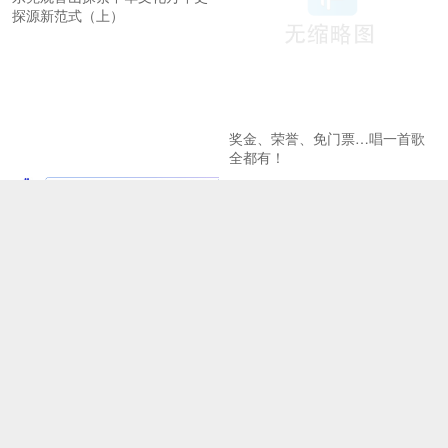
探源新范式（上）
奖金、荣誉、免门票…唱一首歌
全都有！
北京建设全国文化中心取得新成
《二泉映月之观音山》引关注
效