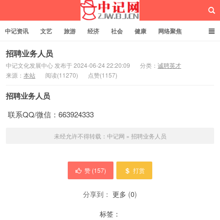
中记资讯
文艺
旅游
经济
社会
健康
网络聚焦
企业管理
网站建设
记者专栏
独立页面
服务
诚聘英才
招聘业务人员
中记文化发展中心 发布于 2024-06-24 22:20:09
分类：
诚聘英才
来源：
本站
阅读(11270)
点赞(1157)
中记网
招聘业务人员
联系QQ/微信：663924333
未经允许不得转载：
中记网
»
招聘业务人员
赞 (
157
)
打赏
分享到：
更多
(
0
)
标签：