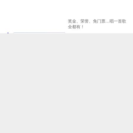
奖金、荣誉、免门票…唱一首歌
全都有！
北京建设全国文化中心取得新成
《二泉映月之观音山》引关注
效
Copyright © 2024-2038 中记网ZJW.BJ.CN中记在线 All Rights Reserved.