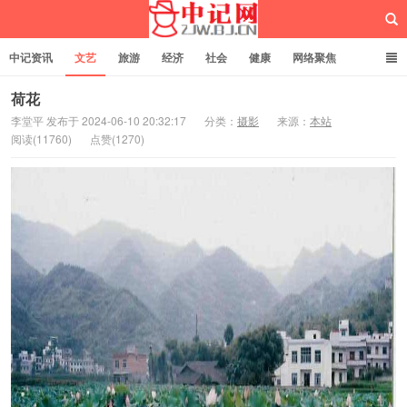
中记资讯
文艺
旅游
经济
社会
健康
网络聚焦
企业管理
网站建设
记者专栏
独立页面
服务
诚聘英才
荷花
李堂平 发布于 2024-06-10 20:32:17
分类：
摄影
来源：
本站
阅读(11760)
点赞(1270)
中记网