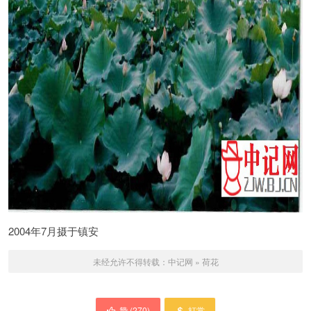
2004年7月摄于镇安
未经允许不得转载：
中记网
»
荷花
赞 (
270
)
打赏