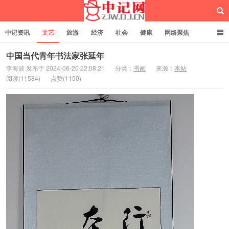
中记资讯
文艺
旅游
经济
社会
健康
网络聚焦
企业管理
网站建设
记者专栏
独立页面
服务
诚聘英才
中国当代青年书法家张延年
李海波 发布于 2024-06-20 22:08:21
分类：
书画
来源：
本站
阅读(11584)
点赞(1150)
中记网