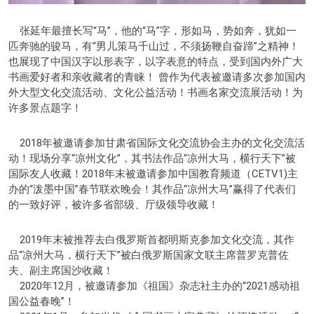
张延年最擅长写“马”，他的“马”字，形如马，势如奔，犹如一
匹奔驰的骏马，有“男儿策马千山过，不须扬鞭自奋蹄”之精神！
也展现了中国汉字以形表字，以字表意的特点，受到国内外广大
书画爱好者和亲收藏者的青睐！ 曾作为代表被邀请多次参加国内
外大型文化交流活动、文化公益活动！书画名家交流展活动！为
许多景点题字！
2018年被邀请参加甘肃省国际文化交流协会主办的文化交流活
动！现场分享“凉州文化”，其书法作品“凉州大马，横行天下”被
国际友人收藏！2018年末被邀请参加中国教育频道（CETV1)主
办的“泼墨中国”春节联欢晚会！其作品“凉州大马”赢得了代表们
的一致好评，被许多省部级、厅级领导收藏！
2019年末被推荐去白俄罗斯首都明斯克参加文化交流，其作
品“凉州大马，横行天下”被白俄罗斯国家文联主席普罗克普佐
夫、副主席国沙收藏！
2020年12月，被邀请参加《祖国》杂志社主办的“2021感动祖
国公益春晚”！