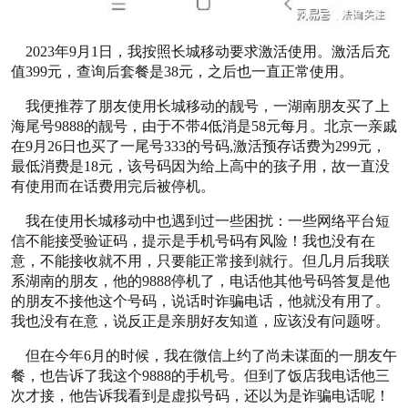
2023年9月1日，我按照长城移动要求激活使用。激活后充
值399元，查询后套餐是38元，之后也一直正常使用。
我便推荐了朋友使用长城移动的靓号，一湖南朋友买了上
海尾号9888的靓号，由于不带4低消是58元每月。北京一亲戚
在9月26日也买了一尾号333的号码,激活预存话费为299元，
最低消费是18元，该号码因为给上高中的孩子用，故一直没
有使用而在话费用完后被停机。
我在使用长城移动中也遇到过一些困扰：一些网络平台短
信不能接受验证码，提示是手机号码有风险！我也没有在
意，不能接收就不用，只要能正常接到就行。但几月后我联
系湖南的朋友，他的9888停机了，电话他其他号码答复是他
的朋友不接他这个号码，说话时诈骗电话，他就没有用了。
我也没有在意，说反正是亲朋好友知道，应该没有问题呀。
但在今年6月的时候，我在微信上约了尚未谋面的一朋友午
餐，也告诉了我这个9888的手机号。但到了饭店我电话他三
次才接，他告诉我看到是虚拟号码，还以为是诈骗电话呢！