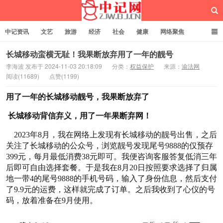
中记资讯
文艺
旅游
经济
社会
健康
网络聚焦
企业管理
网站建设
记者专栏
独立页面
服务
诚聘英才
长城移动蛮横无耻！我果断放弃用了一年的靓号
李海波 发布于 2024-11-03 20:18:09
分类：
权益保护
来源：
渝法网
阅读(11689)
点赞(1199)
中记网
用了一年的长城移动靓号，我果断放弃了
长城移动背信弃义，用了一年果断弃网！
2023年8月，我在网络上发现有长城移动的靓号出售，之后
关注了长城移动的公众号，浏览靓号发现尾号9888的仅预存
399元，每月最低消费38元即可。我便咨询客服答复低消三年
后即可自由选择套餐。于是我在8月20日按照要求选择了归属
地一带4的尾号9888的手机号码，输入了身份信息，然后支付
了9.9元的运费，这样就完成了订单。之后我收到了心仪的号
码，放着准备在9月使用。