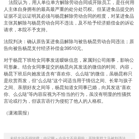
法院认为，用人单位单方解除劳动合同或开除员工，是任何用
人主体自身拥有的最高最严重的处分处罚权。但某进食品提交的
证据不足以证明其必须与杨昆解除劳动合同的程度，对某进食品
主张其解除与杨昆劳动合同不违法，及不给予经济赔偿金的诉讼
请求，本院不予支持。
法院判决：确认原告某进食品解除与被告杨昆劳动合同违法；原
告向被告杨昆支付经济补偿金39510元。
对于杨昆下班给女同事发送暧昧信息，家属到公司闹事，影响公
司形象。结合女同事提交的杨昆向其发送的微信的时间、内容，
杨昆下班后向她发送含有“喜欢你、么么哒”的微信，虽杨昆称只
是欣赏而发，但“么么哒”这个词适当用于情侣之间、长辈与孩子
之间、亲朋好友之间等，杨昆知道女同事已婚，向其发送“喜欢
你、么么哒”等内容应视为不恰当的行为，虽没有明显的性骚扰
言论或行为，但该言语行为侵犯了他人的人格权。
（潇湘晨报）
未经允许不得转载：
中记网
»
企业太不容易啦：开除害群之马被判违法，