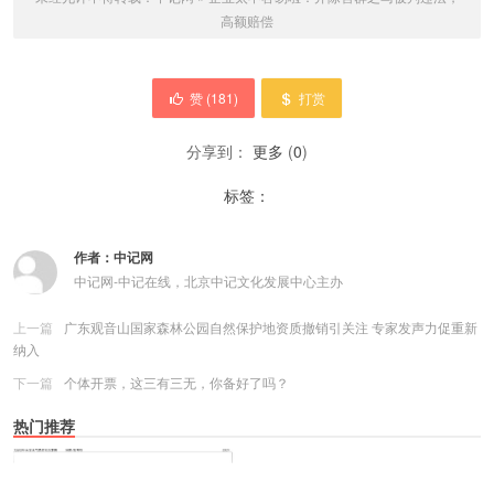
高额赔偿
赞 (
181
)
打赏
分享到：
更多
(
0
)
标签：
作者：
中记网
中记网-中记在线，北京中记文化发展中心主办
上一篇
广东观音山国家森林公园自然保护地资质撤销引关注 专家发声力促重新
纳入
下一篇
个体开票，这三有三无，你备好了吗？
热门推荐