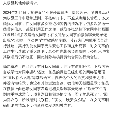
人杨昆其他仲裁请求。
2024年2月1日，某进食品不服仲裁裁决，提起诉讼。某进食品认
为杨昆工作中经常迟到、不按时打卡、不服从班组长管理，多次
骚扰女同事，在女同事多次拒绝和警告的情况下，仍多次发送一
些暧昧信息，甚至利用工作之便，截取多张监控下女同事的画面
在凌晨4点多发送给女同事；在发送给女同事的微信聊天记录还
出现“么么哒、喜欢你”这样敏感的字眼。其行为已构成用语言进
行挑逗，其行为使女同事无法安心工作而提出离职，对女同事的
工作生活造成了重大影响，给公司也带来负面影响，公司经理找
其谈话后仍不改正，因此解除与杨昆劳动合同的行为合法。
杨昆辩称：自己并没有骚扰女同事，并没有使用轻佻、下流的语
言或举动对同事进行骚扰。杨昆的微信已经出现的网络通用语
言“喜欢你么么哒”等潮流语言，仅表达个人的欣赏和赞美之情，
并没有性暗示，也没有其他过激言论。微信聊天截图显示：杨昆
在微信上向已婚女同事发送过相关暧昧聊天记录：“昨天下午看
到你手举成爱心，顶着烈日和郭热情交谈，看了妒忌死了”，“因
为喜欢你，所以感到很别扭。”“美女，晚安么么哒”，在女同事明
确拒绝的情况下，仍然多次发送相关内容。