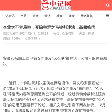
中记资讯
文艺
旅游
经济
社会
健康
网络聚焦
企业管理
网站建设
记者专栏
独立页面
服务
诚聘英才
企业太不容易啦：开除害群之马被判违法，高额赔偿
潇晨 发布于 2024-12-19 12:28:23
分类：
企业管理
来源：
网易
阅读(11549)
点赞(1181)
中记网
安徽70后职工给已婚女同事发“么么哒”被辞退，公司不服仲裁裁
决
近日，一则法院判决案例在网络流传，网文称安徽宣城一
名“70后”职工杨昆（化名）因给已婚女同事发“我想你”、“么么
哒”等聊天内容等原因遭到公司的辞退，经过劳动仲裁和法院判
决，杨昆的经济补偿金诉求获得支持，法院在判决书中对“么么
哒”的适用范围进行了论述。相关文章也引发了网友热议。12月
18日，潇湘晨报记者通过裁判文书网找到了该案判决书。