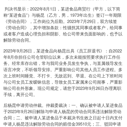
判决书显示：2022年8月1日，某进食品商贸行（甲方，以下简
称“某进食品”）与杨昆（乙方，男，1973年出生）签订一年期限
《劳动合同》，工作岗位为后勤。2023年7月29日，双方续签
《劳动合同》，其中增加条款：性骚扰其同事或者客户，给同事
或者客户造成心理负担和阴影、给公司带来负面影响的，也予以
解除劳动合同。
2023年9月26日，某进食品向杨昆出具《员工辞退书》：自2022
年8月你担任公司仓管职位以来，多次未能按照要求执行工作任
务。经常库存出错，常与我司业务员发生争执，与直属领导发生
语言冲突，不听领导安排。严重影响公司其他人员工作进程。多
次上班时间睡觉、不打卡、无故迟到、早退。在公司上下班时间
与公司女员工发暧昧信息，导致女员工家属来公司闹事，严重影
响公司在外形象。现公司规定，请您于2023年9月26日办理离职
手续，离开公司。
后杨昆申请劳动仲裁。仲裁委裁决：一、确认被申请人某进食品
于2023年9月26日解除与申请人杨昆的劳动合同系违法解除劳动
合同；二、被申请人某进食品于本裁决书生效之日起十日内支付
申请人杨昆违法解除劳动合同的赔偿金39510元；三、驳回申请