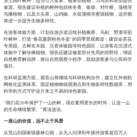
乡土阔叶树种，适当引入浆果、核果类植物，为鸟类和兽类提供
食源。报告建议补植的树种包括铁冬青、银柴、对叶榕、蒲桃等
鸟播植物，以及大头茶、山鸡椒、水翁蒲桃等蜜源植物，这些都
将进一步提升生物多样性。
在游客体验方面，计划在游步道沿线补植枫香、乌桕、野漆等彩
叶树种，打造“春花夏荫秋色冬姿”的四季景观廊道；建设金茶花
专类园、古树名木园、沉香体验园等特色园区，让游客在沉浸式
体验中了解珍稀植物。报告还建议修复部分失用的郊野径，增设
自然教育解说牌，推出自然观察小程序，鼓励游客参与公民科学
项目。
在科研监测方面，观音山将继续与科研机构合作，建立红外相机
网格化监测体系、固定植物物候观测点和生物多样性数据库，用
科学的方式守护这片来之不易的绿色家园。
“我们花26年保护了一山的树，现在要用更长的时间，让这一山
的生命继续繁荣。”黄淦波说。
一座山的价值，远不止于风景
从荒山到国家级森林公园，从无人问津到年接待游客超百万人