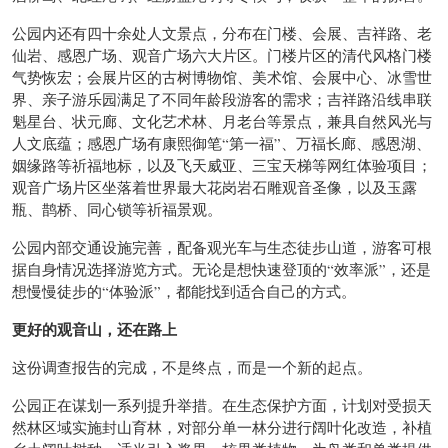
公园内还有四十余处人文景点，分布在门楼、会展、吉祥路、老
仙岩、感恩广场、观音广场六大片区。门楼片区的清代风格门楼
气势恢宏；会展片区的古树博物馆、美术馆、会展中心、冰雪世
界、亲子游乐园满足了不同年龄段游客的需求；吉祥路沿线串联
魁星台、状元廊、文化艺术林、月老台等景点，兼具自然风光与
人文底蕴；感恩广场有康熙御笔“第一福”、万福长廊、感恩湖、
姻缘路等祈福地标，以及飞天威亚、三宝天梯等网红体验项目；
观音广场片区坐落着世界最大花岗岩石雕观音圣像，以及玉露
瓶、鹊桥、同心锁等祈福景观。
公园内部交通设施完善，配备观光车与生态徒步山道，游客可根
据自身情况选择游览方式。无论是想快速登顶的“效率派”，还是
想慢慢徒步的“体验派”，都能找到适合自己的方式。
更好的观音山，还在路上
这份调查报告的完成，不是终点，而是一个新的起点。
公园正在谋划一系列提升举措。在生态保护方面，计划对受损天
然林区域实施封山育林，对部分单一林分进行阔叶化改造，补植