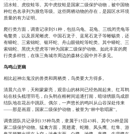
沼水蛙、虎纹蛙等。其中虎纹蛙是国家二级保护动物，被中国物
种红色名录列为濒危等级。这些两栖动物的存在，是园区水环境
质量的有力证明。
爬行类方面，调查记录到51种，包括乌龟、花龟、三线闭壳龟等
龟鳖类，以及原尾蜥虎、中国石龙子、蓝尾石龙子等蜥蜴类，还
有蟒蛇、三索锦蛇、银环蛇、舟山眼镜蛇等蛇类。其中蟒蛇、三
索锦蛇、黑疣大壁虎等7种为国家二级保护动物。如此丰富的爬
行类多样性，在珠三角城市周边的森林公园中并不多见。
鸟鸣山更幽
相比起神出鬼没的兽类和两栖类，鸟类要大方得多。
清晨六点半，天刚蒙蒙亮，观音山的林间已经热闹起来。红耳鹎
站在枝头梳理羽毛，白头鹎在榕树间追逐打闹，暗绿绣眼鸟成群
结队地在花丛中跳跃。偶尔，一声悠长的鸣叫从山谷深处传来
——那是画眉，国家二级保护动物，被誉为“林中歌唱家”。
调查团队共记录到135种鸟类，隶属于15目43科。其中26种是国
家二级保护动物。猛禽方面，黑翅鸢、蛇雕、凤头鹰、红隼、游
隼等频繁出现在上空；涉禽方面，白鹭、池鹭、夜鹭、牛背鹭在