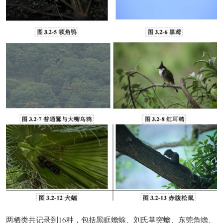
两栖类共记录到16种，包括黑眶蟾蜍、刘氏掌突蟾、东莞角蟾、