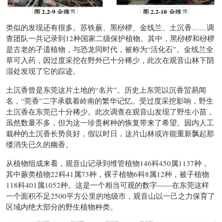
类似的发现还有很多。苏铁蕨、黑桫椤、金线兰、土沉香……调
查团队一共记录到12种国家二级保护植物。其中，黑桫椤和桫椤
是古老的孑遗植物，与恐龙同时代，被称为“活化石”。金线兰全
草可入药，因过度采挖在野外已十分稀少，此次在观音山林下阴
湿处发现了它的踪迹。
土沉香曾是东莞这片土地的“名片”。历史上东莞以沉香贸易闻
名，“莞香”二字承载着岭南的繁华记忆。受过度采挖影响，野生
土沉香在东莞已十分稀少。此次调查在观音山发现了野生小苗，
虽然数量不多，但为这一珍贵树种的恢复带来了希望。园内人工
栽种的土沉香长势良好，假以时日，这片山林或许能重新飘起那
缕消失已久的幽香。
从植物组成来看，观音山记录到维管植物146科450属1137种，
其中蕨类植物22科41属73种，裸子植物6科8属12种，被子植物
118科401属1052种。这是一个相当可观的数字——在东莞这样
一个面积不足2500平方公里的地级市，观音山以一己之力保育了
区域内绝大部分的野生植物种类。