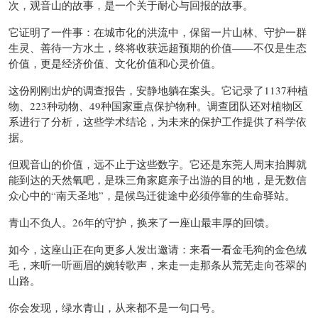
次，观音山的故事，是一个关于耐心与回报的故事。
它证明了一件事：在城市化的洪流中，保留一片山林、守护一群
生灵、善待一方水土，终将收获远超预期的价值——不仅是生态
价值，更是经济价值、文化价值和心灵价值。
这份刚刚出炉的调查报告，安静地躺在案头。它记录了1137种植
物、223种动物、49种国家重点保护物种。调查团队还对植物区
系进行了分析，这些学术结论，为未来的保护工作提供了科学依
据。
但观音山的价值，远不止于这些数字。它还是东莞人周末抬脚就
能到达的天然氧吧，是珠三角家庭亲子出游的目的地，是无数信
众心中的“南天圣地”，是候鸟迁徙途中必须停靠的生命驿站。
青山不负人。26年的守护，换来了一座山最丰厚的回馈。
如今，这座山正在向更多人发出邀请：来看一看金毛狗的金色绒
毛，来听一听画眉的婉转歌声，来走一走那条从荒芜走向苍翠的
山路。
你会发现，绿水青山，从来都不是一句口号。