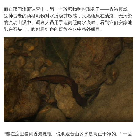
而在夜间溪流调查中，另一个珍稀物种也现身了——香港瘰螈。
这种古老的两栖动物对水质极其敏感，只愿栖息在清澈、无污染
的流动山溪中。调查人员用手电筒照向水底时，看到它们安静地
趴在石头上，腹部橙红色的斑纹在水中格外醒目。
“能在这里看到香港瘰螈，说明观音山的水是真正干净的。”一位