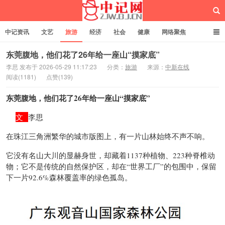
中记资讯
文艺
旅游
经济
社会
健康
网络聚焦
企业管理
网站建设
记者专栏
独立页面
服务
诚聘英才
东莞腹地，他们花了26年给一座山“摸家底”
李思 发布于 2026-05-29 11:17:23
分类：
旅游
来源：
中新在线
阅读(1181)
点赞(139)
中记网
东莞腹地，他们花了26年给一座山“摸家底”
文
李思
在珠江三角洲繁华的城市版图上，有一片山林始终不声不响。
它没有名山大川的显赫身世，却藏着1137种植物、223种脊椎动
物；它不是传统的自然保护区，却在“世界工厂”的包围中，保留
下一片92.6%森林覆盖率的绿色孤岛。