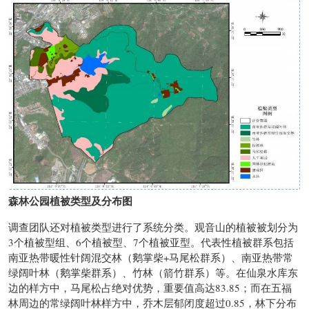
森林公园植被类型及分布图
调查团队还对植被类型进行了系统分类。观音山的植被被划分为
3个植被型组、6个植被型、7个植被亚型。代表性植被群系包括
南亚热带暖性针阔混交林（鹅掌柴+马尾松群系）、南亚热带常
绿阔叶林（鹅掌柴群系）、竹林（箭竹群系）等。在仙泉水库东
边的样方中，马尾松占绝对优势，重要值高达83.85；而在五福
林周边的常绿阔叶林样方中，乔木层郁闭度超过0.85，林下分布