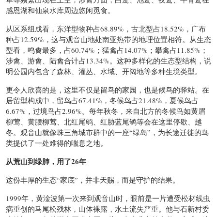
感恩湖和仙泉水库周边悠闲觅食。
从区系组成看，东洋型物种占68.89%，古北型占18.52%，广布
种占12.59%，这与观音山地处南亚热带的地理位置相符。从生态
型看，鸣禽最多，占60.74%；猛禽占14.07%；攀禽占11.85%；
涉禽、游禽、陆禽合计占13.34%。这种多样化的生态型结构，说
明公园内包含了森林、灌丛、水域、开阔地等多种生境类型。
更令人欣喜的是，这里不仅是留鸟的家园，也是候鸟的驿站。在
居留型构成中，留鸟占67.41%，冬候鸟占21.48%，夏候鸟占
6.67%，过境鸟占2.96%。每年秋冬，来自北方的冬候鸟如黄眉
柳莺、黄腰柳莺、北红尾鸲、红胁蓝尾鸲等会在这里停歇、越
冬。观音山就像珠三角城市群中的一座“绿岛”，为长途迁徙的鸟
类提供了一处难得的喘息之地。
从荒山到绿肺，用了26年
这份丰厚的生态“家底”，并非天赐，而是守护的结果。
1999年，黄淦波第一次来到观音山时，眼前是一片遭受松材线虫
病重创的马尾松残林，山体裸露，水土流失严重。他与石新村委