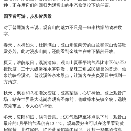
种，正在用它们的回归为观音山的生态修复投下信任票。
四季皆可游，步步皆风景
对于普通游客来说，观音山的魅力不只是一串串枯燥的物种数
字。
春天，木棉如火，杜鹃满山，登山步道两旁的白兰和深山含笑吐
露芬芳。此时漫步山间，还能看到金线兰在林下悄然开放。
夏天，浓荫蔽日，溪涧清凉。观音山夏季平均气温比市区低3至5
摄氏度，三十六级瀑布水雾弥漫，是珠三角居民避暑的首选。仙
泉坑峡谷溪流、普渡溪等亲水景点，让游客在炎炎夏日中找到一
方清凉。
秋天，枫香和乌桕渐次变红，登高望远，心旷神怡。登上观音广
场，站在世界最大花岗岩观音圣像前，俯瞰樟木头镇全貌，远眺
东莞市区，令人心旷神怡。
冬天，暖阳和煦，候鸟云集。北方气温降至冰点以下时，观音山
最冷的1月平均气温仍有13.4℃。观鸟爱好者可以在这里看到黄
眉柳莺、北红尾鸲、红胁蓝尾鸲等冬候鸟，收获一整年的惊喜。