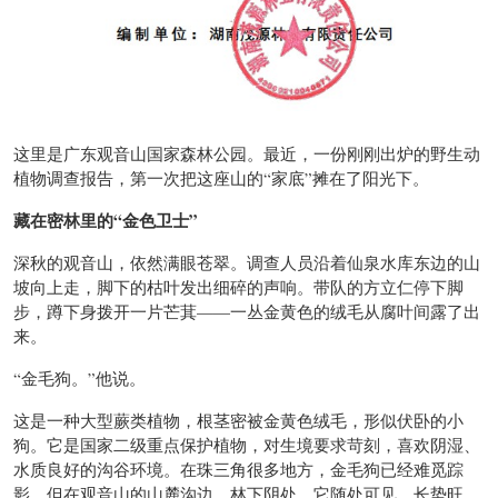
这里是广东观音山国家森林公园。最近，一份刚刚出炉的野生动
植物调查报告，第一次把这座山的“家底”摊在了阳光下。
藏在密林里的“金色卫士”
深秋的观音山，依然满眼苍翠。调查人员沿着仙泉水库东边的山
坡向上走，脚下的枯叶发出细碎的声响。带队的方立仁停下脚
步，蹲下身拨开一片芒萁——一丛金黄色的绒毛从腐叶间露了出
来。
“金毛狗。”他说。
这是一种大型蕨类植物，根茎密被金黄色绒毛，形似伏卧的小
狗。它是国家二级重点保护植物，对生境要求苛刻，喜欢阴湿、
水质良好的沟谷环境。在珠三角很多地方，金毛狗已经难觅踪
影，但在观音山的山麓沟边、林下阴处，它随处可见，长势旺