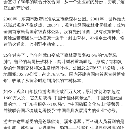
会签订了50年的联合开发合同，从一个企业家的身份，变成了这
座山的守护者。
2000年，东莞市政府批准成立市级森林公园。2001年，世界最大
花岗岩观音圣像落成。2005年，观音山经国家林业局批准，成为
全国首家民营国家级森林公园。没有先例可循，没有政策护航，
黄淦波带着团队一边摸索一边干：封山育林、补植乡土树种、修
建防火通道、监测野生动物……
26年过去了，当年的荒山变成了森林覆盖率92.6%的“东莞绿
肺”。曾经的马尾松残林下，阔叶树种重新崛起，形成了结构复
杂的针阔混交林和次生常绿阔叶林。公园总面积657.18公顷，林
地面积505.83公顷，占比76.97%。园内还建有国内首家古树博物
馆，收藏了从黄帝时期到清代的古树标本。
如今，观音山年接待游客量突破百万人次，累计接待游客超过
1600万人次。它先后获得“中国十佳休闲景区”、“中国最佳旅游
目的地”、“广东省服务业100强”、“中国楹联文化名山”等荣誉，
并被联合国环境规划署授予“中国最具发展潜力的企业”称号。
游客在这里感受的是苍翠欲滴、溪水潺潺，而科研人员看到的是
金毛狗、苏铁蕨、香港瘰螈、豹猫——这些对生境要求极高的物