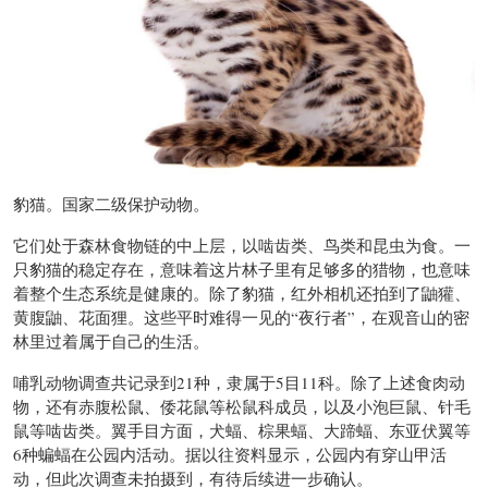
豹猫。国家二级保护动物。
它们处于森林食物链的中上层，以啮齿类、鸟类和昆虫为食。一
只豹猫的稳定存在，意味着这片林子里有足够多的猎物，也意味
着整个生态系统是健康的。除了豹猫，红外相机还拍到了鼬獾、
黄腹鼬、花面狸。这些平时难得一见的“夜行者”，在观音山的密
林里过着属于自己的生活。
哺乳动物调查共记录到21种，隶属于5目11科。除了上述食肉动
物，还有赤腹松鼠、倭花鼠等松鼠科成员，以及小泡巨鼠、针毛
鼠等啮齿类。翼手目方面，犬蝠、棕果蝠、大蹄蝠、东亚伏翼等
6种蝙蝠在公园内活动。据以往资料显示，公园内有穿山甲活
动，但此次调查未拍摄到，有待后续进一步确认。