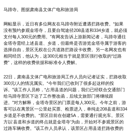
马蹄寺。图据肃南县文体广电和旅游局
网帖显示，近日有多位网友在马蹄寺附近遭遇拦路收费。“如果
没有预约参观金塔寺，且要自驾途径208县道和334乡道，就必须
支付每人300元的费用。”有网友告诉上游新闻记者，马蹄寺通往
金塔寺需经上述县道、乡道，但最终是否游览金塔寺属于游客的
选择自由，景区无权在公共道路拦路设卡收费。另一名网友也有
相同经历，他认为，这300元相当于就是景区强行收取的“过路
费”，这样的收费依据和标准令人费解。
22日，肃南县文体广电和旅游局工作人员向记者证实，拦路收取
300元/人的情况属实。“今年我们已收到了很多起这样的投
诉。”该工作人员称，“占用县道的问题，我们已经联合交通部门
给马蹄寺景区下达了工作整改函，后续文旅部门将继续跟
进。”对方解释，金塔寺景区的门票是每人300元。今年之前，游
客可以在离景区一公里处买票、检票进入，单纯走208县道和334
乡道是不收费的。“景区目前在创建5A，需要通行观光车。景区
方以‘县道和乡道的终点就是金塔寺’为由，开始对不参观景区的
过路车辆收费。”该工作人员承认，该景区占用县道拦路收费的