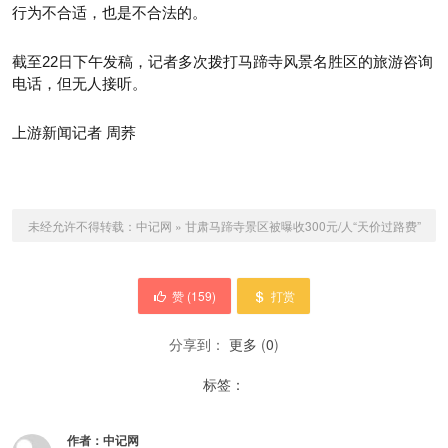
行为不合适，也是不合法的。
截至22日下午发稿，记者多次拨打马蹄寺风景名胜区的旅游咨询
电话，但无人接听。
上游新闻记者 周荞
未经允许不得转载：
中记网
»
甘肃马蹄寺景区被曝收300元/人“天价过路费”
赞 (
159
)
打赏
分享到：
更多
(
0
)
标签：
作者：
中记网