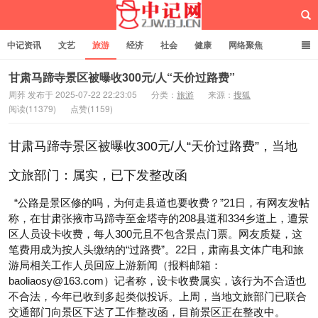
中记资讯
文艺
旅游
经济
社会
健康
网络聚焦
企业管理
网站建设
记者专栏
独立页面
服务
诚聘英才
甘肃马蹄寺景区被曝收300元/人“天价过路费”
周荞 发布于 2025-07-22 22:23:05
分类：
旅游
来源：
搜狐
阅读(11379)
点赞(1159)
中记网
甘肃马蹄寺景区被曝收300元/人“天价过路费”，当地
文旅部门：属实，已下发整改函
“公路是景区修的吗，为何走县道也要收费？”21日，有网友发帖
称，在甘肃张掖市马蹄寺至金塔寺的208县道和334乡道上，遭景
区人员设卡收费，每人300元且不包含景点门票。网友质疑，这
笔费用成为按人头缴纳的“过路费”。22日，肃南县文体广电和旅
游局相关工作人员回应上游新闻（报料邮箱：
baoliaosy@163.com）记者称，设卡收费属实，该行为不合适也
不合法，今年已收到多起类似投诉。上周，当地文旅部门已联合
交通部门向景区下达了工作整改函，目前景区正在整改中。