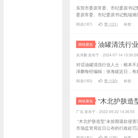
东莞市委原常委、市纪委原书记
委原常委、市纪委原书记甄瑞潮严重
阅读(187)
赞 (
131
)
标签:
油罐清洗行
网络聚焦
吴泽鹏 发布于：2024-07-14 13:3
对话油罐清洗行业人士：根本不
泽鹏每经编辑：张海妮近日，有媒
阅读(183)
赞 (
130
)
标签:
“木北护肤造
网络聚焦
广岛 发布于：2022-09-22 14:36
“木北护肤造型”未按期退款侵害
市场监管局近日公布的行政处罚决定
阅读(181)
赞 (
126
)
标签: