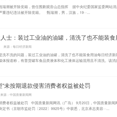
甄瑞潮被开除党籍，曾任围剿观音山总指挥 据中央纪委国家监委网站消
违纪违法被开除党籍。 甄瑞潮，男，汉族，19···...
业人士：装过工业油的油罐，清洗了也不能装食
0:29 来源：每日经济新闻
是洗不洗的问题，装过工业油的油罐，清洗了也不能装食用油每日经济新
体报道称，有普货罐车食品类液体和化工液体运输混用且不清洗。该消息引发·
型”未按期退款侵害消费者权益被处罚
:55 来源：中国质量新闻网
消费者权益被处罚 中国质量新闻网讯（广岛） 9月20日，中国质量新闻
书（京朝市监处罚〔2022〕9925号）中获悉，北京承志美容···...