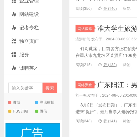
企业管理
阅读(350)
赞 (
140
)
标签:
网站建设
准大学生旅
记者专栏
网络聚焦
澎湃新闻 发布于：2024-08-06 20:
独立页面
针对此案，目前警方正在侦办中
服务
在重庆市九龙坡区某酒店1106房
阅读(215)
赞 (
132
)
标签:
诚聘英才
广东阳江：男
网络聚焦
刘一鸣 发布于：2024-08-06 20:5
微博
腾讯微博
8月2日（发布日期），广东阳
RSS订阅
微信
进来“捉奸”，最后当事人选择报警
阅读(348)
赞 (
141
)
标签: