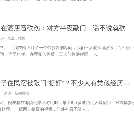
游在酒店遭砍伤：对方半夜敲门二话不说就砍
55:36 来源：搜狐
。 “我在网上订了一个带沙发的标间，我们三人轮流睡沙发。”小飞介
间，位于11楼。办理完入住后，三人前往洪崖洞、···...
子住民宿被敲门“捉奸”？不少人有类似经历…
0:06 来源：新闻晨报
江。网友称在海陵岛景区游玩时，早上6点多遭陌生人敲房门，对方称妻
处理。 据网友拍摄的视频，门外有男子敲···...