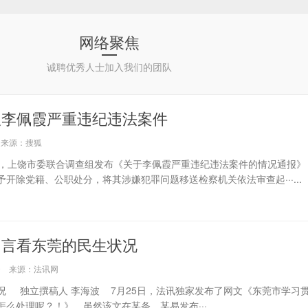
网络聚焦
诚聘优秀人士加入我们的团队
报李佩霞严重违纪违法案件
16 来源：搜狐
日，上饶市委联合调查组发布《关于李佩霞严重违纪违法案件的情况通报》
开除党籍、公职处分，将其涉嫌犯罪问题移送检察机关依法审查起···...
留言看东莞的民生状况
4:19 来源：法讯网
况 独立撰稿人 李海波 7月25日，法讯独家发布了网文《东莞市学习
处理呢？！》，虽然该文在某条、某易发布···...