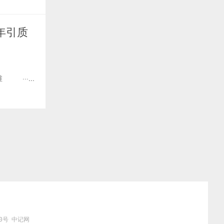
年引质
···...
3号
中记网