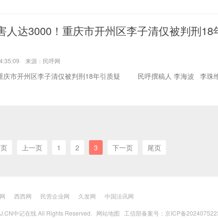
害人达3000！重庆市开州区李子清仅被判刑18
14:35:09 来源：民呼网
庆市开州区李子清仅被判刑18年引质疑 民呼撰稿人 李海波 李珠维 
首页
上一页
1
2
3
下一页
尾页
网
西西网
民营企业网
久发网
中国法讯网
BJ.CN中记在线 All Rights Reserved.
网站地图
工信部备案号：京ICP备202407522