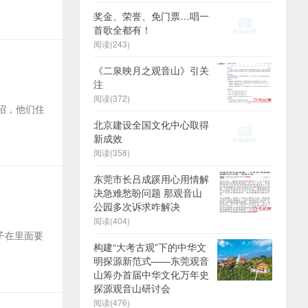
奖金、荣誉、免门票…唱一
首歌全都有！
阅读(243)
《二泉映月之观音山》引关
注
阅读(372)
绍，他们住
北京建设全国文化中心取得
新成效
阅读(358)
东莞市长吕成蹊用心用情解
决急难愁盼问题 那观音山
公园多次诉求咋解决
阅读(404)
子在里面要
构建“大考古观”下的中华文
明探源新范式——东莞观音
山筹办首届中华文化万年史
探源观音山研讨会
阅读(476)