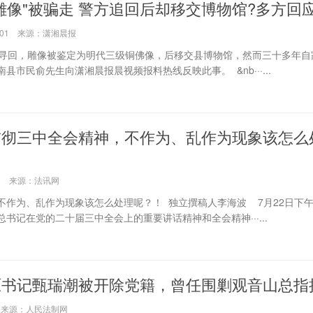
雕像"被骗走 警方追回后却移交博物馆?多方回
55:01 来源：潇湘晨报
回，雕像被鉴定为明代三级铜佛像，后移交县博物馆，然而三十多年自
市民俞先生向潇湘晨报晨视频报料热线反映此事。 &nb···...
贯彻三中全会精神，不作为、乱作为现象该怎么
1:52 来源：法讯网
不作为、乱作为现象该怎么处理呢？！ 独立撰稿人李海波 7月22日下
书记在党的二十届三中全会上的重要讲话精神和全会精神···...
原书记甄瑞潮被开除党籍，曾任围剿观音山总指
:45 来源：人民法制网