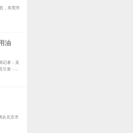
息，东莞市
用油
闻记者：吴
··...
网从北京市