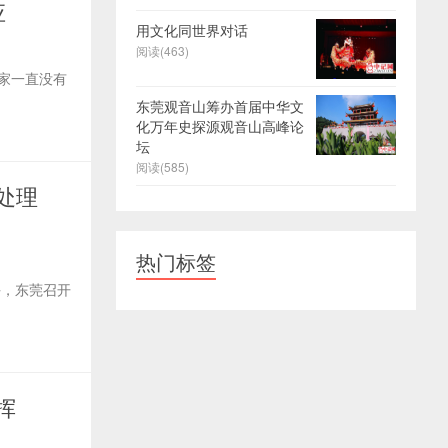
应
用文化同世界对话
阅读(463)
家一直没有
东莞观音山筹办首届中华文
化万年史探源观音山高峰论
坛
阅读(585)
处理
热门标签
午，东莞召开
挥