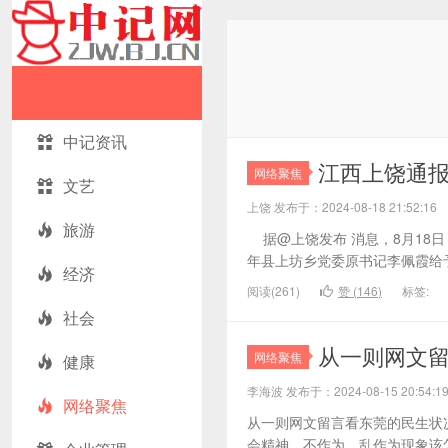
中记资讯
江西上饶通
网络聚焦
文艺
上饶 发布于：2024-08-18 21:52:
旅游
据@上饶发布 消息，8月18
年县上坊乡党委原书记李佩霞给予
经济
阅读(261)
赞 (
146
)
标签:
社会
从一则网文
网络聚焦
健康
李海波 发布于：2024-08-15 20:5
网络聚焦
从一则网文留言看东莞的民生状
会精神，不作为、乱作为现象该怎么