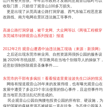
山只有整天告状。半年后市政府才发函同意观音山临时可以
收取门票，只赔偿了观音山100多万损失。
更是出现了从莞高速公路打洞穿越、西气东输工程恶意篡
改路线、南方电网在景区违法施工等事件。
高速公路打洞穿越，被千龙网、大众网等以《两项工程横穿
东莞城市绿肺观音山系列报道》报道
2012年2月 观音山遭遇中油违法施工现场（来源：新浪网）
之后还出现东莞市林业局、自然资源局强拆公园的服务设
施 2020年市统战部、市宗教局在当地个别领导人的操纵下，
还意欲强制拆除观音圣像事件......
东莞市的干部有多疯狂！看看报道里黄淦波先生口诉的情况
网络有报道观音山26年来的发展伟绩，也有曝光观音山在
发展中遭受了多达23个非法侵害的惊心事件，且这些事件均
是当地官员违法乱纪所造成的。
民企观音山公园自掏腰包投资公园的所有软、硬设施，为
保护国家的森林资源不被破坏一直在抗争，为不使公园落入