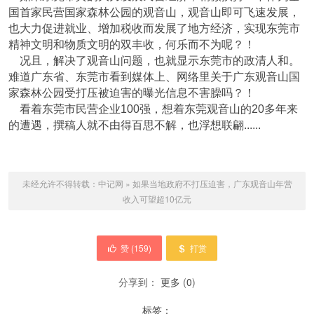
国首家民营国家森林公园的观音山，观音山即可飞速发展，
也大力促进就业、增加税收而发展了地方经济，实现东莞市
精神文明和物质文明的双丰收，何乐而不为呢？！
况且，解决了观音山问题，也就显示东莞市的政清人和。
难道广东省、东莞市看到媒体上、网络里关于广东观音山国
家森林公园受打压被迫害的曝光信息不害臊吗？！
看着东莞市民营企业100强，想着东莞观音山的20多年来
的遭遇，撰稿人就不由得百思不解，也浮想联翩......
未经允许不得转载：
中记网
»
如果当地政府不打压迫害，广东观音山年营
收入可望超10亿元
赞 (
159
)
打赏
分享到：
更多
(
0
)
标签：