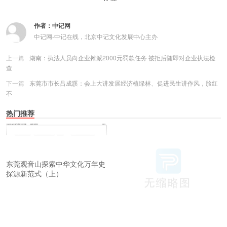
作者：
中记网
中记网-中记在线，北京中记文化发展中心主办
上一篇
湖南：执法人员向企业摊派2000元罚款任务 被拒后随即对企业执法检
查
下一篇
东莞市市长吕成蹊：会上大讲发展经济植绿林、促进民生讲作风，脸红
不
热门推荐
东莞观音山探索中华文化万年史
探源新范式（上）