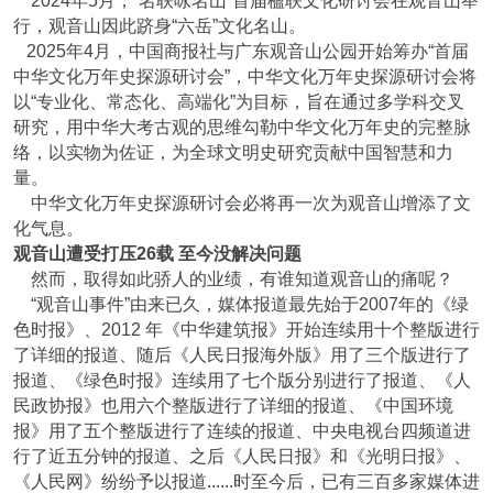
2024年5月，“名联咏名山”首届楹联文化研讨会在观音山举
行，观音山因此跻身“六岳”文化名山。
2025年4月，中国商报社与广东观音山公园开始筹办“首届
中华文化万年史探源研讨会”，中华文化万年史探源研讨会将
以“专业化、常态化、高端化”为目标，旨在通过多学科交叉
研究，用中华大考古观的思维勾勒中华文化万年史的完整脉
络，以实物为佐证，为全球文明史研究贡献中国智慧和力
量。
中华文化万年史探源研讨会必将再一次为观音山增添了文
化气息。
观音山遭受打压26载 至今没解决问题
然而，取得如此骄人的业绩，有谁知道观音山的痛呢？
“观音山事件”由来已久，媒体报道最先始于2007年的《绿
色时报》、2012 年《中华建筑报》开始连续用十个整版进行
了详细的报道、随后《人民日报海外版》用了三个版进行了
报道、《绿色时报》连续用了七个版分别进行了报道、《人
民政协报》也用六个整版进行了详细的报道、《中国环境
报》用了五个整版进行了连续的报道、中央电视台四频道进
行了近五分钟的报道、之后《人民日报》和《光明日报》、
《人民网》纷纷予以报道......时至今后，已有三百多家媒体进