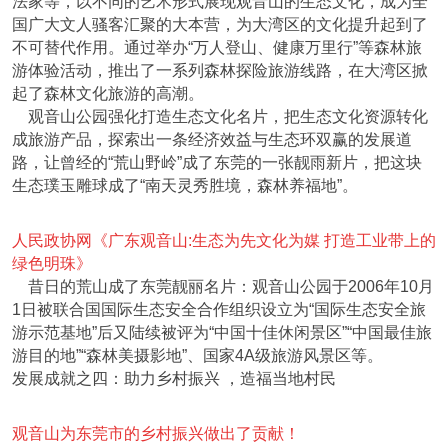
法家等，以不同的艺术形式展现观音山的生态文化，成为全
国广大文人骚客汇聚的大本营，为大湾区的文化提升起到了
不可替代作用。通过举办“万人登山、健康万里行”等森林旅
游体验活动，推出了一系列森林探险旅游线路，在大湾区掀
起了森林文化旅游的高潮。
观音山公园强化打造生态文化名片，把生态文化资源转化
成旅游产品，探索出一条经济效益与生态环双赢的发展道
路，让曾经的“荒山野岭”成了东莞的一张靓雨新片，把这块
生态璞玉雕球成了“南天灵秀胜境，森林养福地”。
人民政协网《广东观音山:生态为先文化为媒 打造工业带上的
绿色明珠》
昔日的荒山成了东莞靓丽名片：观音山公园于2006年10月
1日被联合国国际生态安全合作组织设立为“国际生态安全旅
游示范基地”后又陆续被评为“中国十佳休闲景区”“中国最佳旅
游目的地”“森林美摄影地”、国家4A级旅游风景区等。
发展成就之四：助力乡村振兴 ，造福当地村民
观音山为东莞市的乡村振兴做出了贡献！