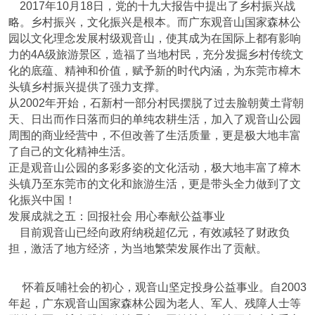
2017年10月18日，党的十九大报告中提出了乡村振兴战
略。乡村振兴，文化振兴是根本。而广东观音山国家森林公
园以文化理念发展村级观音山，使其成为在国际上都有影响
力的4A级旅游景区，造福了当地村民，充分发掘乡村传统文
化的底蕴、精神和价值，赋予新的时代内涵，为东莞市樟木
头镇乡村振兴提供了强力支撑。
从2002年开始，石新村一部分村民摆脱了过去脸朝黄土背朝
天、日出而作日落而归的单纯农耕生活，加入了观音山公园
周围的商业经营中，不但改善了生活质量，更是极大地丰富
了自己的文化精神生活。
正是观音山公园的多彩多姿的文化活动，极大地丰富了樟木
头镇乃至东莞市的文化和旅游生活，更是带头全力做到了文
化振兴中国！
发展成就之五：回报社会 用心奉献公益事业
目前观音山已经向政府纳税超亿元，有效减轻了财政负
担，激活了地方经济，为当地繁荣发展作出了贡献。
怀着反哺社会的初心，观音山坚定投身公益事业。自2003
年起，广东观音山国家森林公园为老人、军人、残障人士等