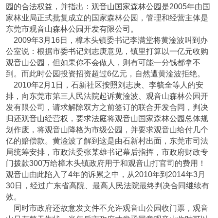
园的合法权益，并指出：观音山国家森林公园是2005年由国
家林业局正式批复成立的国家森林公园，管理和经营主体是
东莞市观音山森林公园开发有限公司。
2009年3月16日，樟木头镇委书记李满堂将黄淦波叫到办
公室说：根据市委书记刘志庚意见，镇里打算以一亿元收购
观音山公园，但如果你不会做人，则有可能一分钱都拿不
到。而此时公园投资招资超过6亿元，自然遭黄淦波拒绝。
2010年2月1日，石新社区按照刘志庚、李毓全等人的安
排，向东莞市第三人民法院起诉黄淦波、观音山森林公园开
发有限公司，请求解除双方之前签订的联合开发合同，判决
归还观音山经营权，要求法庭将观音山国家森林公园总体规
划作废，将观音山降格为市级公园，并要求观音山给付几个
亿的赔偿款。黄淦波了解到这是由石新村出面，东莞市司法
局统筹安排，市政法委张某雄书记幕后指挥，市政府财政专
门拨款300万给樟木头镇政府用于和观音山打官司的费用！
观音山由此陷入了4年的诉累之中，从2010年到2014年3月
30日，经过广东省高院、最高人民法院最终判决合同继续有
效。
同时市政府还故意发文件不允许观音山公园收门票，观音