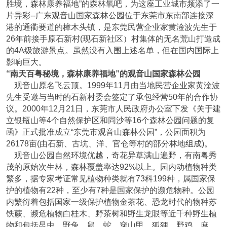
胜境，森林康养福地”的森林氧吧，为这座工业城市频添了一
片异彩--广东观音山国家森林公园位于东莞市东南部连接深
港的通衢要道的樟木头镇，是东莞民营企业家黄淦波先生于
26年前接手原石新村(现石新社区）村集体的无名荒山打造成
的4A级旅游景点。虽然没有入围上述名单，但在国内国际上
影响巨大。
“南天百粤秘境，森林康养福地”的观音山国家森林公园
观音山原名飞云顶。1999年11月由当地民营企业家黄淦波
先生受邀与当时的石新村委会签定了承包经营50年的合作协
议。2000年12月21日，东莞市人民政府办公室下发《关于建
立银瓶山等4个自然保护区和同沙等16个森林公园问题的复
函》正式批准成立“东莞市观音山森林公园”，公园面积为
26178亩(由石新、古坑、洋、官仓等村的部分林地组成)。
观音山公园自然环境优越，奇花异草满山遍野，有南粤秀
茂的原始次生林，森林覆盖率达92%以上。园内动植物种类
繁多，据专家考证常见植物种类就有73科199种，属国家保
护的植物有22种，至少有7种是国家保护的濒危物种。公园
内繁衍着包括国家一级保护植物金茶花、恐龙时代的物种苏
铁蕨、濒危植物白桂木、野茶树和野生龙眼等近千种野生植
物和包括昆虫、野兔、鼠、蛇、穿山甲、狐狸、野鸡、麻