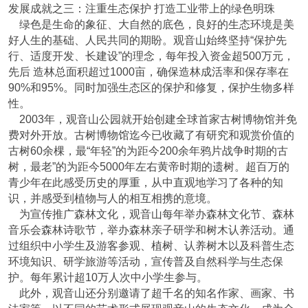
发展成就之三：注重生态保护 打造工业带上的绿色明珠
绿色是生命的象征、大自然的底色，良好的生态环境是美
好人生的基础、人民共同的期盼。观音山始终坚持“保护先
行、适度开发、长建设”的理念，每年投入资金超500万元，
先后 造林总面积超过1000亩，确保造林成活率和保存率在
90%和95%。同时加强生态区的保护和修复，保护生物多样
性。
2003年，观音山公园就开始创建全球首家古树博物馆并免
费对外开放。古树博物馆迄今已收藏了有研究和观赏价值的
古树60余棵，最“年轻”的为距今200余年鸦片战争时期的古
树，最老”的为距今5000年左右黄帝时期的遗树。超百万的
青少年在此感受历史的厚重，从中直观地学习了各种的知
识，并感受到植物与人的相互相携的意境。
为宣传推广森林文化，观音山每年举办森林文化节、森林
音乐会森林诗歌节，举办森林亲子研学和树木认养活动。通
过组织中小学生及游客参观、植树、认养树木以及科普生态
环境知识、研学旅游等活动，宣传普及自然科学与生态保
护。每年累计超10万人次中小学生参与。
此外，观音山还分别邀请了超千名的知名作家、画家、书