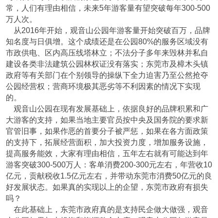
常，人们有理由相信，未来5年游客量有望突破每年300-500
万人次。
从2016年开始，观音山公园年游客量开始突破百万，品牌
知名度与日俱增。这个成绩还是在公园80%的服务区域没有
市政供电、区内高压线塔林立；不法分子多年来毁林并私自
建设各类非法建筑公园林权证没有落实；东莞市及樟木头镇
政府等有关部门在个别领导的操纵下全力迫害乃至公然抢夺
公园经营权；营商环境极其恶劣等不利因素的情况下实现
的。
观音山公园在现有发展基础上，依据良好的品牌积累和广
大游客的支持，如果当地主要官员按中央及国务院的要求新
官管旧事，如果作恶的首要分子被严惩，如果在各方面政策
的支持下，拓展经营面积，加大投资力度，增加服务设施，
提高服务能效，大家有理由相信，五年左右就有可能达到年
游客突破300-500万人：客单消费200-300元左右，年营收10
亿元，贡献税收1.5亿元左右，并带动东莞市消费50亿元的良
好发展状态。如果真的实现以上的企望，东莞市政府有损失
吗？
在此基础上，东莞市政府真的是支持民企做大做强，观音