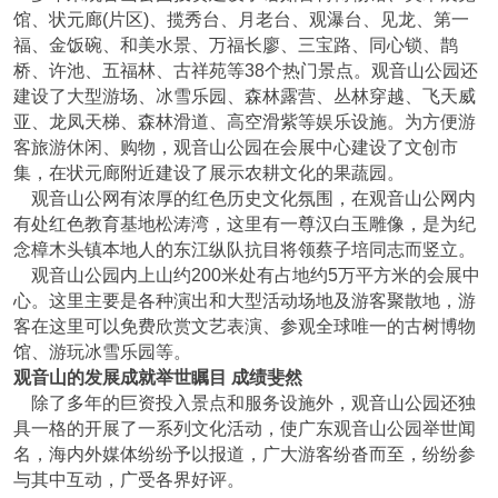
馆、状元廊(片区)、揽秀台、月老台、观瀑台、见龙、第一
福、金饭碗、和美水景、万福长廖、三宝路、同心锁、鹊
桥、许池、五福林、古祥苑等38个热门景点。观音山公园还
建设了大型游场、冰雪乐园、森林露营、丛林穿越、飞天威
亚、龙凤天梯、森林滑道、高空滑紫等娱乐设施。为方便游
客旅游休闲、购物，观音山公园在会展中心建设了文创市
集，在状元廊附近建设了展示农耕文化的果蔬园。
观音山公网有浓厚的红色历史文化氛围，在观音山公网内
有处红色教育基地松涛湾，这里有一尊汉白玉雕像，是为纪
念樟木头镇本地人的东江纵队抗目将领蔡子培同志而竖立。
观音山公园内上山约200米处有占地约5万平方米的会展中
心。这里主要是各种演出和大型活动场地及游客聚散地，游
客在这里可以免费欣赏文艺表演、参观全球唯一的古树博物
馆、游玩冰雪乐园等。
观音山的发展成就举世瞩目 成绩斐然
除了多年的巨资投入景点和服务设施外，观音山公园还独
具一格的开展了一系列文化活动，使广东观音山公园举世闻
名，海内外媒体纷纷予以报道，广大游客纷沓而至，纷纷参
与其中互动，广受各界好评。