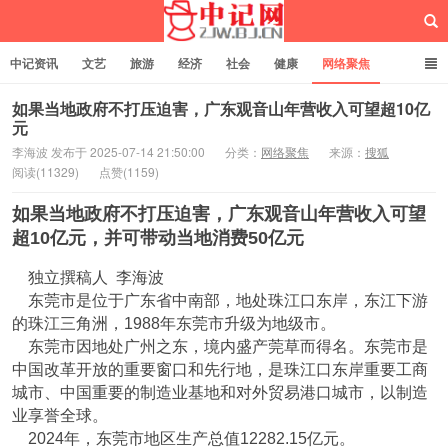
中记资讯
文艺
旅游
经济
社会
健康
网络聚焦
企业管理
网站建设
记者专栏
独立页面
服务
诚聘英才
如果当地政府不打压迫害，广东观音山年营收入可望超10亿
元
李海波 发布于 2025-07-14 21:50:00
分类：
网络聚焦
来源：
搜狐
中记网
阅读(11329)
点赞(1159)
如果当地政府不打压迫害，广东观音山年营收入可望
超10亿元，并可带动当地消费50亿元
独立撰稿人 李海波
东莞市是位于广东省中南部，地处珠江口东岸，东江下游
的珠江三角洲，1988年东莞市升级为地级市。
东莞市因地处广州之东，境内盛产莞草而得名。东莞市是
中国改革开放的重要窗口和先行地，是珠江口东岸重要工商
城市、中国重要的制造业基地和对外贸易港口城市，以制造
业享誉全球。
2024年，东莞市地区生产总值12282.15亿元。