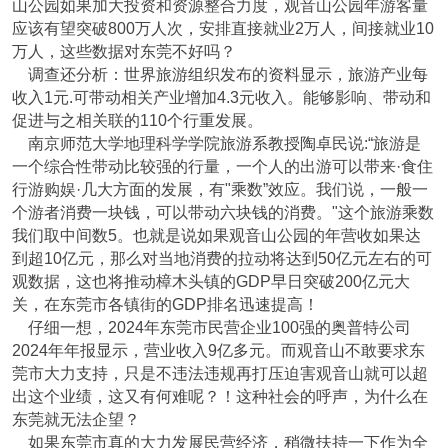
山公园如果加大投资和资源整合力度，观音山公园年游客量
应该有望突破800万人次，安排直接就业2万人，间接就业10
万人，这些数据对东莞不好吗？
调查还分析：世界旅游组织发布的资料显示，旅游产业每
收入1元.可带动相关产业增加4.3元收入。能够影响、带动和
促进与之相关联的110个行重发展。
南京师范大学地理科学学院旅游系教授陶卓民说:“旅游是
一个综合性带动比较强的行量，一个人的出游可以带来·食住
行游购娱·几大方面的发展，有"乘数”效应。我们说，一般一
个游者消费一块钱，可以带动六块钱的消费。"这个旅游乘数
我们取中间数5。也就是说如果观音山公园的年营收如果达
到超10亿元，那么对当地消费的拉动将达到50亿元左右的可
观数据，这也将推动樟木头镇的GDP早日突破200亿元大
关，在东莞市各镇街的GDP排名迅速提高！
仔细一想，2024年东莞市民营企业100强的奥普特公司
2024年年报显示，营业收入9亿多元。而观音山不敢要求东
莞市大力支持，只是不违法违规再打压迫害观音山就可以超
出这个业绩，这又有何难呢？！这种社会的呼声，为什么在
东莞就无法企望？
如果东莞市真的大力发展民营经济，稍微扶持一下作为全