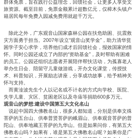
群体免票，旨在践行公益理念，回馈社会，让更多人享受文
旅资源。截至目前，免票金额累计超数亿元，仅樟木头镇户
籍居民每年免费入园减免费用就超千万元。
除此之外，广东观音山国家森林公园在扶危助困、抗震救
灾方面勇于担当。2007年设立“观音山奖学金”，助力清华贫
困学子安心求学，培养他们成才后回馈社会，报效国家的情
怀。同时公园还成立了内部的“资助基金”，及时帮助有困难
的员工。公园还组织志愿者开展陪伴帮扶活动，为孤寡老人
举办生日会、陪留守儿童做游戏，开办文化课堂，传授技
术、科普知识，开展励志讲座，分享成功故事，给予精神关
怀与支持。
而黄淦波先生个人以记名或不计名的方式向学校、医院、
失学儿童、灾区、贫困老区以及寺庙等捐助600多万元。
观音山的梦想:建设中国第五大文化名山
说起中国四大佛教名山，很多人都知道，分别是供奉文殊
菩萨的五台山、供奉普贤菩萨的峨眉山、供奉观音菩萨的普
陀山、供奉地藏王菩萨的九华山。但是如果问你，有第五大
佛教名山吗？如果有，谁是第五大佛教名山呢？如果你是广