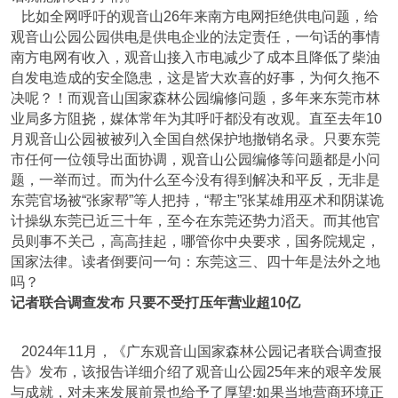
比如全网呼吁的观音山26年来南方电网拒绝供电问题，给
观音山公园公园供电是供电企业的法定责任，一句话的事情
南方电网有收入，观音山接入市电减少了成本且降低了柴油
自发电造成的安全隐患，这是皆大欢喜的好事，为何久拖不
决呢？！而观音山国家森林公园编修问题，多年来东莞市林
业局多方阻挠，媒体常年为其呼吁都没有改观。直至去年10
月观音山公园被被列入全国自然保护地撤销名录。只要东莞
市任何一位领导出面协调，观音山公园编修等问题都是小问
题，一举而过。而为什么至今没有得到解决和平反，无非是
东莞官场被“张家帮”等人把持，“帮主”张某雄用巫术和阴谋诡
计操纵东莞已近三十年，至今在东莞还势力滔天。而其他官
员则事不关己，高高挂起，哪管你中央要求，国务院规定，
国家法律。读者倒要问一句：东莞这三、四十年是法外之地
吗？
记者联合调查发布 只要不受打压年营业超10亿
2024年11月，《广东观音山国家森林公园记者联合调查报
告》发布，该报告详细介绍了观音山公园25年来的艰辛发展
与成就，对未来发展前景也给予了厚望:如果当地营商环境正