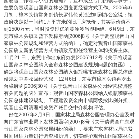
园改造工作领导小组的通知》，宣布成立专门的领导班子，
主要负责观音山国家森林公园变更经营方式工作。2006年6
月初，樟木头镇常务副镇长罗伟伦黄淦波叫到办公室说：镇
政府决定以一间约1万平方米的旧厂房抵价，其实际价值不
到1500万元，当时投资过亿的黄淦波当即拒绝。6月9日，东
莞市樟木头镇又曾下发樟府函[2006]8号《关于调整观音山国
家森林公园规划和经营方式的函》，确定对观音山国家森林
公园确立新的经营方式由镇政府担任经营主体和投资主体。
11月21 日，东莞市作出东府办复[2006]912号《关于将观音
山国家森林公园纳入全市森林公园建设规划问题的复函》，
确定将观音山国家森林公园纳入银瓶嘴市级森林公园总体建
设规划中并收回经营权。12月6日，东莞市樟木头镇再次出
台樟府函[2006]30号《关于观音山国家森林公园经营权调整
有关问题的函》宣布：观音山国家森林公园纳入银瓶嘴森林
公园总体建设规划、工程建设资金由市镇两级按比例分担、
观音山公司清理相关资产账目交中介机构评估。
好在2007年2月9日，国家林业局森林公园管理办公室及时
向广东省林业局下发林园函字[2007]8号《关于请调查广东观
音山国家森林公园权属纠纷的函》，要求广东省林业局抓紧
时间组织力量进行调查和协调，切实维护观音山国家森林公