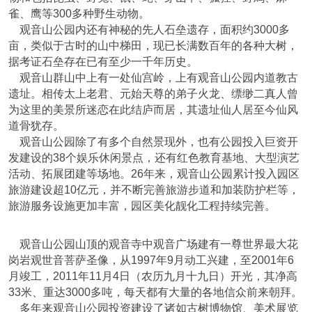
雀、鹰等300多种野生动物。
观音山公园内还有神秘的先人石垒遗存，面积约3000多
亩，类似于古时的山中梯田，现已长满数百年的各种大树，
据考证石垒存在已有至少一千年历史。
观音山群山中上有一处仙宫岭，上有观音山公园内道教古
遗址。相传太上老君、元始天尊的弟子火龙、缥缈二真人曾
为这里的美景所迷恋在此结庐而居，其遗址仙人居至今仙风
道骨犹存。
观音山公园除了有多个自然景现外，也有公园投入巨资开
发建设的38个娱乐休闲景点，还有红色教育基地、大型演艺
活动、拓展团建等场地。26年来，观音山公园累计投入园区
旅游建设超10亿元，并不断完善旅游步道和加装防护栏等，
旅游服务设施更加丰富，园区美化靓化工程持续完善。
观音山公园山顶的观音寺中观音广场建有一尊世界最大花
岗岩观世音菩萨圣像，从1997年9月动工兴建，至2001年6
月竣工，2011年11月4日（农历九月十九日）开光，其净高
33米、重达3000多吨，每天都有大量的各地信众前来朝拜。
多年来观音山公园投资建设了诸如古树博物馆、美术展览