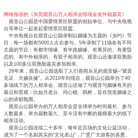
网络报道的《东莞观音山万人相亲会惊现金发外籍嘉宾》
观音山公园是中国爱情景区联盟的创始单位、与中央电视
台等单位一起发起爱情景区联盟。
中央电视台在观音山公园录制以姻缘为主题的《乡约》节
目，每一场都有5000人左右参与。5年录制了11场各有不同
主题的节目：有都市情缘、有半路姻缘、有离异的、有黄昏
恋的、有中外相亲的、有双子相亲的。观音山还邀请双胞胎
以及100多位双胞胎嘉宾参加相亲。
26年来，观音山公园选取了人们喜闻乐见的观音赐--“观音
见证、天赐良缘”。从2010年到现在，观音山公园举办了40
多场线下的万人相亲会。观音山还做了与观音与姻缘有关的
最点和景观：比如月老台、同心锁、鹊桥，旨在营造姻缘之
山的浓郁氛围。
观音山公园举办的万人相亲会是全球举办时间最长、参与
人数最多、举办届数最久、至今没有中断的规模最大的线下
相亲活动。
观音山公园连续二十多年，每年近百场的文化公益活动，
成为了一个名副其实的“文化名山”，广受广大游客的喜爱。