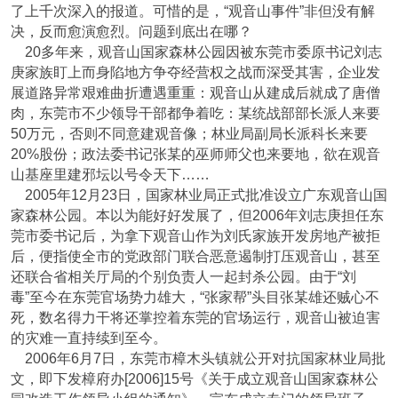
了上千次深入的报道。可惜的是，“观音山事件”非但没有解
决，反而愈演愈烈。问题到底出在哪？
20多年来，观音山国家森林公园因被东莞市委原书记刘志
庚家族盯上而身陷地方争夺经营权之战而深受其害，企业发
展道路异常艰难曲折遭遇重重：观音山从建成后就成了唐僧
肉，东莞市不少领导干部都争着吃：某统战部部长派人来要
50万元，否则不同意建观音像；林业局副局长派科长来要
20%股份；政法委书记张某的巫师师父也来要地，欲在观音
山基座里建邪坛以号令天下……
2005年12月23日，国家林业局正式批准设立广东观音山国
家森林公园。本以为能好好发展了，但2006年刘志庚担任东
莞市委书记后，为拿下观音山作为刘氏家族开发房地产被拒
后，便指使全市的党政部门联合恶意遏制打压观音山，甚至
还联合省相关厅局的个别负责人一起封杀公园。由于“刘
毒”至今在东莞官场势力雄大，“张家帮”头目张某雄还贼心不
死，数名得力干将还掌控着东莞的官场运行，观音山被迫害
的灾难一直持续到至今。
2006年6月7日，东莞市樟木头镇就公开对抗国家林业局批
文，即下发樟府办[2006]15号《关于成立观音山国家森林公