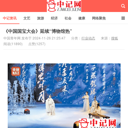
中记资讯
文艺
旅游
经济
社会
健康
网络聚焦
企业管理
网站建设
记者专栏
独立页面
服务
诚聘英才
《中国国宝大会》延续“博物馆热”
中国青年网 发布于 2024-11-26 21:25:47
分类：
行业动态
来源：
搜狐
阅读(11890)
点赞(1257)
中记网