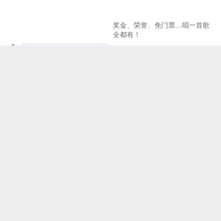
奖金、荣誉、免门票…唱一首歌
全都有！
北京建设全国文化中心取得新成
《二泉映月之观音山》引关注
效
Copyright © 2024-2038 中记网ZJW.BJ.CN中记在线 All Rights Reserved.
网站地图
工信部备案号：京ICP备2024075223号
中记网