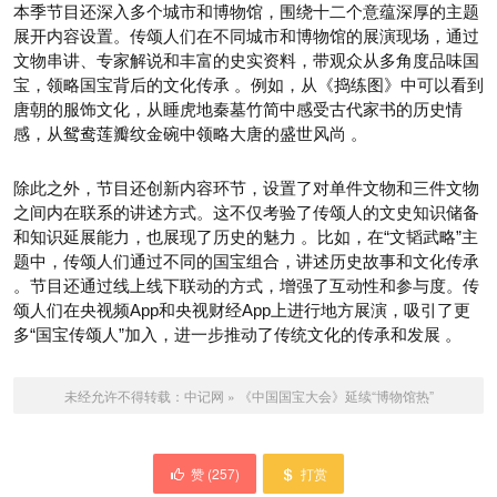
本季节目还深入多个城市和博物馆，围绕十二个意蕴深厚的主题
展开内容设置。传颂人们在不同城市和博物馆的展演现场，通过
文物串讲、专家解说和丰富的史实资料，带观众从多角度品味国
宝，领略国宝背后的文化传承 。例如，从《捣练图》中可以看到
唐朝的服饰文化，从睡虎地秦墓竹简中感受古代家书的历史情
感，从鸳鸯莲瓣纹金碗中领略大唐的盛世风尚 。
除此之外，节目还创新内容环节，设置了对单件文物和三件文物
之间内在联系的讲述方式。这不仅考验了传颂人的文史知识储备
和知识延展能力，也展现了历史的魅力 。比如，在“文韬武略”主
题中，传颂人们通过不同的国宝组合，讲述历史故事和文化传承
。节目还通过线上线下联动的方式，增强了互动性和参与度。传
颂人们在央视频App和央视财经App上进行地方展演，吸引了更
多“国宝传颂人”加入，进一步推动了传统文化的传承和发展 。
未经允许不得转载：
中记网
»
《中国国宝大会》延续“博物馆热”
赞 (
257
)
打赏