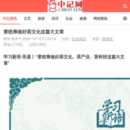
中记资讯
文艺
旅游
经济
社会
健康
网络聚焦
企业管理
网站建设
记者专栏
独立页面
服务
诚聘英才
要统筹做好茶文化这篇大文章
新华 发布于 2024-10-13 21:03:18
分类：
行业动态
来源：
新华社
阅读(11795)
点赞(1393)
中记网
学习新语·非遗丨“要统筹做好茶文化、茶产业、茶科技这篇大文
章”