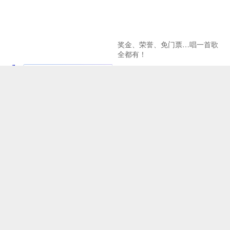
奖金、荣誉、免门票…唱一首歌
全都有！
北京建设全国文化中心取得新成
《二泉映月之观音山》引关注
效