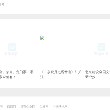
狐号
金、荣誉、免门票…唱一
《二泉映月之观音山》引关
北京建设全国文
歌全都有！
注
新成效
网
西西网
民营企业网
久发网
中国法讯网