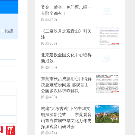
奖金、荣誉、免门票…唱一
首歌全都有！
阅读(240)
《二泉映月之观音山》引关
注
阅读(367)
北京建设全国文化中心取得
新成效
阅读(356)
东莞市长吕成蹊用心用情解
决急难愁盼问题 那观音山
公园多次诉求咋解决
阅读(403)
构建“大考古观”下的中华文
明探源新范式——东莞观音
山筹办首届中华文化万年史
探源观音山研讨会
阅读(474)