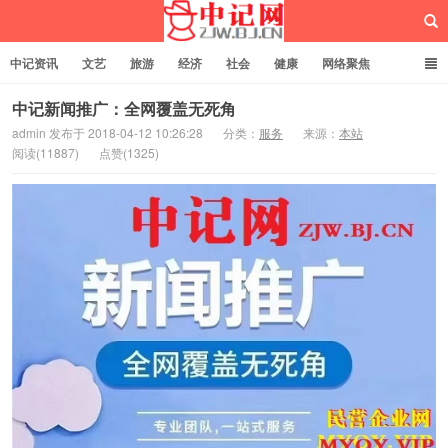
中记资讯
文艺
旅游
经济
社会
健康
网络聚焦
企业管理
网站建设
记者专栏
独立页面
服务
诚聘英才
中记新闻推广：全网覆盖无死角
admin 发布于 2018-04-12 10:26:28
分类：
服务
来源：
本站
阅读(11887)
点赞(1325)
中记网