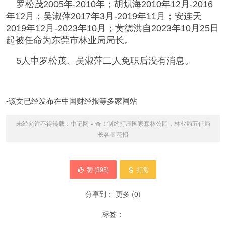
罗松茂2005年-2010年；胡炽海2010年12月-2016
年12月；吴淑萍2017年3月-2019年11月；‌安连天
2019年12月-2023年10月；黄德洪‌自2023年10月25日
起被任命为东莞市林业局局长。
5人中罗松茂、吴淑萍二人免职后没有消息。
-该文已经发布在中国财经报等多家网站
未经允许不得转载：
中记网
»
奇！制约打压国家森林公园，林业局五任局
长各显花招
赞 (
395
)
打赏
分享到：
更多
(
0
)
标签：