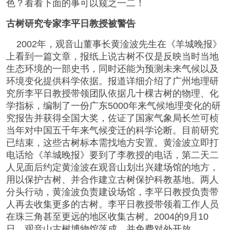
色？看看下面的事可以窥之一二！
古树研究专家李平日教授被警告
2002年，观音山董事长黄淦波先生在《羊城晚报》
上看到一篇文章，报纸上说古树不仅是反映当时当地
生态环境的一部史书，同时还能为预测未来气候以及
环境变化提供科学依据。报道详细介绍了广州地理研
究所李平日教授带领团队依据几十棵古树的物理、化
学指标，编制了一份广东5000年来气候地理变化的研
究报告并获得全国大奖，佐证了国家气象局长竺可桢
当年对中国五千年来气候变迁的科学论断。目前研究
已结束，这些古树标本需找地方安置。黄淦波立即打
电话给《羊城晚报》要到了李教授的电话，第二天二
人见面后约定黄淦波在观音山划出兴建场馆的地方，
用以保护古树、并合作建立古树保护科教基地。两人
分头行动，黄淦波负责建设场馆，李平日教授负责带
人再去收集更多的古树。李平日教授带领着工作人员
在珠三角甚至更远的地区收集古树。2004的9月10
日，观音山古树博物馆落成，并免费对外开放。