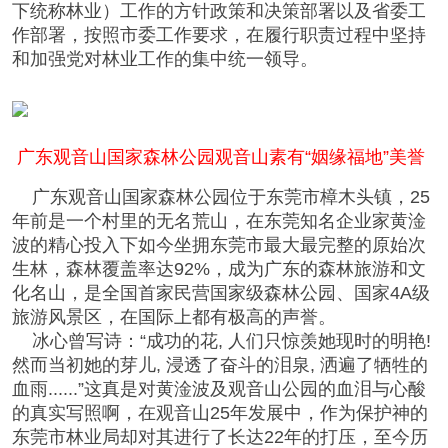
下统称林业）工作的方针政策和决策部署以及省委工
作部署，按照市委工作要求，在履行职责过程中坚持
和加强党对林业工作的集中统一领导。
广东观音山国家森林公园观音山素有“姻缘福地”美誉
广东观音山国家森林公园位于东莞市樟木头镇，25
年前是一个村里的无名荒山，在东莞知名企业家黄淦
波的精心投入下如今坐拥东莞市最大最完整的原始次
生林，森林覆盖率达92%，成为广东的森林旅游和文
化名山，是全国首家民营国家级森林公园、国家4A级
旅游风景区，在国际上都有极高的声誉。
冰心曾写诗：“成功的花, 人们只惊羡她现时的明艳!
然而当初她的芽儿, 浸透了奋斗的泪泉, 洒遍了牺牲的
血雨......”这真是对黄淦波及观音山公园的血泪与心酸
的真实写照啊，在观音山25年发展中，作为保护神的
东莞市林业局却对其进行了长达22年的打压，至今历