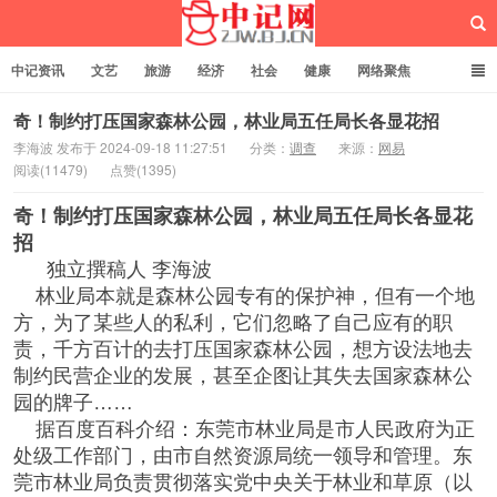
中记资讯
文艺
旅游
经济
社会
健康
网络聚焦
企业管理
网站建设
记者专栏
独立页面
服务
诚聘英才
奇！制约打压国家森林公园，林业局五任局长各显花招
李海波 发布于 2024-09-18 11:27:51
分类：
调查
来源：
网易
阅读(11479)
点赞(1395)
中记网
奇！制约打压国家森林公园，林业局五任局长各显花
招
独立撰稿人 李海波
林业局本就是森林公园专有的保护神，但有一个地
方，为了某些人的私利，它们忽略了自己应有的职
责，千方百计的去打压国家森林公园，想方设法地去
制约民营企业的发展，甚至企图让其失去国家森林公
园的牌子……
据百度百科介绍：东莞市林业局是市人民政府为正
处级工作部门，由市自然资源局统一领导和管理。东
莞市林业局负责贯彻落实党中央关于林业和草原（以