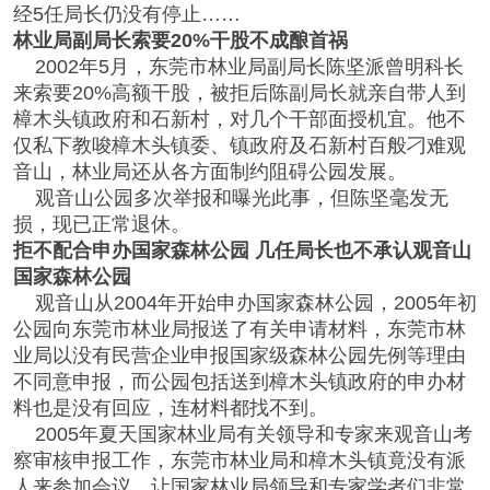
经5任局长仍没有停止……
林业局副局长索要20%干股不成酿首祸
2002年5月，东莞市林业局副局长陈坚派曾明科长
来索要20%高额干股，被拒后陈副局长就亲自带人到
樟木头镇政府和石新村，对几个干部面授机宜。他不
仅私下教唆樟木头镇委、镇政府及石新村百般刁难观
音山，林业局还从各方面制约阻碍公园发展。
观音山公园多次举报和曝光此事，但陈坚毫发无
损，现已正常退休。
拒不配合申办国家森林公园 几任局长也不承认观音山
国家森林公园
观音山从2004年开始申办国家森林公园，2005年初
公园向东莞市林业局报送了有关申请材料，东莞市林
业局以没有民营企业申报国家级森林公园先例等理由
不同意申报，而公园包括送到樟木头镇政府的申办材
料也是没有回应，连材料都找不到。
2005年夏天国家林业局有关领导和专家来观音山考
察审核申报工作，东莞市林业局和樟木头镇竟没有派
人来参加会议，让国家林业局领导和专家学者们非常