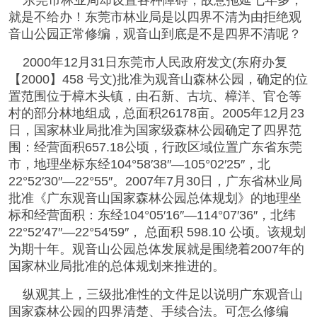
东莞市林业局却设置各种障碍，故意拖延七年多，
就是不给办！东莞市林业局是以四界不清为由拒绝观
音山公园正常修编，观音山到底是不是四界不清呢？
2000年12月31日东莞市人民政府发文(东府办复
【2000】458 号文)批准为观音山森林公园，确定的位
置范围位于樟木头镇，由石新、古坑、樟洋、官仓等
村的部分林地组成，总面积26178亩。2005年12月23
日，国家林业局批准为国家级森林公园确定了四界范
围：经营面积657.18公顷，行政区域位置广东省东莞
市，地理坐标东经104°58′38″—105°02′25″，北
22°52′30″—22°55″。2007年7月30日，广东省林业局
批准《广东观音山国家森林公园总体规划》的地理坐
标和经营面积：东经104°05′16″—114°07′36″，北纬
22°52′47″—22°54′59″， 总面积 598.10 公顷。该规划
为期十年。观音山公园总体发展就是围绕着2007年的
国家林业局批准的总体规划来推进的。
纵观其上，三级批准性的文件足以说明广东观音山
国家森林公园的四界清楚、手续合法。可怎么修编