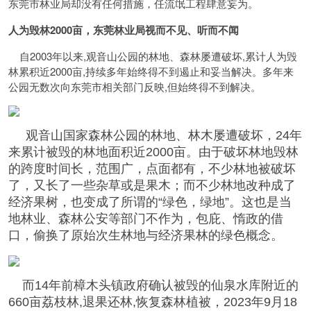
东莞市林业局却没有任何措施，任流氓工程肆意妄为。
人为毁林2000亩，东莞林业局视而不见、听而不闻
自2003年以来,观音山公园的林地、森林屡遭破坏,累计人为毁
林累积近2000亩,持续多年始终得不到遏止和妥当解决。多年来
公园无数次向东莞市相关部门反映,但始终得不到解决。
观音山国家森林公园的林地、林木屡遭破坏，24年
来累计被毁的林地面积近2000亩。由于破坏林地毁林
的跨度时间长，范围广，点面都有，不少林地被破坏
了，又长了一些杂草或是果木；而不少林地改种成了
经济果树，也变成了所谓的“绿色，绿地”。这也是当
地林业、森林公安等部门不作为，包庇、惰政的借
口，偷换了原始次生林地与经济果林的绿色概念。
而14年前樟木头镇政府确认被毁的仙泉水库附近的
660亩荔枝林,退果还林,恢复森林植被，2023年9月18