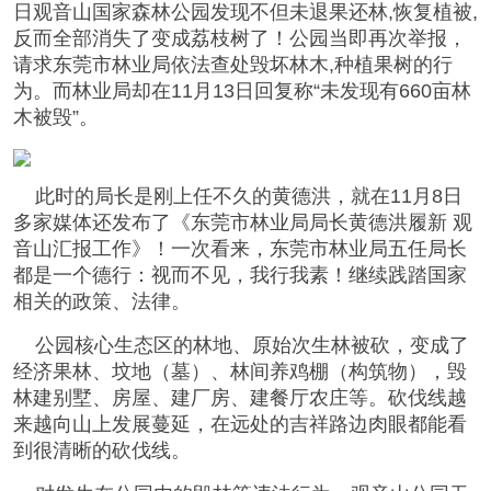
日观音山国家森林公园发现不但未退果还林,恢复植被,
反而全部消失了变成荔枝树了！公园当即再次举报，
请求东莞市林业局依法查处毁坏林木,种植果树的行
为。而林业局却在11月13日回复称“未发现有660亩林
木被毁”。
此时的局长是刚上任不久的黄德洪，就在11月8日
多家媒体还发布了《东莞市林业局局长黄德洪履新 观
音山汇报工作》！一次看来，东莞市林业局五任局长
都是一个德行：视而不见，我行我素！继续践踏国家
相关的政策、法律。
公园核心生态区的林地、原始次生林被砍，变成了
经济果林、坟地（墓）、林间养鸡棚（构筑物），毁
林建别墅、房屋、建厂房、建餐厅农庄等。砍伐线越
来越向山上发展蔓延，在远处的吉祥路边肉眼都能看
到很清晰的砍伐线。