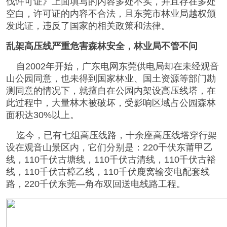
伐许可证》上面填写的内容多处不实，并且存在多处
空白，许可证的内容不合法，且东莞市林业局越权颁
发此证，违反了国家的相关政策和法律。
乱架高压线严重危害森林安全，林业局不管不问
自2002年开始，广东电网东莞供电局却在未经观音
山公园同意，也未得到国家林业、国土资源等部门勘
测同意的情况下，就擅自在公园内架设高压线塔，在
此过程中，大量林木被破坏，受影响区域占公园森林
面积达30%以上。
迄今，已有七组高压线路，十余座高压线塔穿行架
设在观音山景区内，它们分别是：220千伏东莆甲乙
线，110千伏古塘线，110千伏古清线，110千伏古裕
线，110千伏古樟乙线，110千伏鹿窝输变电配套线
路，220千伏东莞—角布双回送电线路工程。