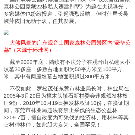
森林公园竟藏22栋私人违建别墅》为题在央视曝光，
多家媒体也纷纷报道，引起强烈反响。但时任局长吴
淑萍依旧无动于衷，任其发展。
大煞风景的广东观音山国家森林公园景区内"豪华公
墓"（来源于环球网）
截至2022年底，陆续有不法分子在观音山私建大小
坟墓20多座，多数占地面积为50平方米至100平方
米，其中有两座坟墓占地面积超过300平方米。
不仅如此，罗松茂任东莞市林业局长时，林业局在
2005年3月29日为樟木头镇石新村委会违规颁发林权
证9份，2010年10月19日换发林权证10份，在换证期
间，东莞市林业局违法将禁止采伐的生态公益林
3209.7亩，擅自改变为可采伐的经济林、用材林等其
它树种林种，如此胆大妄为，全国罕见！。