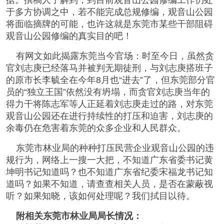
据。撰稿人了解到，到目前观音山公园修编工作仍处
于多方协调之中，若不能完成总规修编，观音山公园
将面临摘牌的可能，也许这就是东莞市某些干部阻碍
观音山公园修编的真实目的吧！
有网文如此揭露东莞当今官场：时至今日，虽然贪
官刘志庚已经落马并被判无期徒刑，与刘志庚搭班子
的原市长李毓全在今年8月也“进去”了，但东莞部分官
员的“独立王国”依然没有坍塌，而贪官刘志庚当年的
得力干将陈志军等人正延着刘志庚走过的路，对东莞
观音山公园还在进行持续性的打压和迫害，刘志庚的
余毒仍在危害着东莞的众多企业和人民群众。
东莞市林业局的种种打压民营企业观音山公园的违
规行为，网络上一搜一大把，不知道广东省委书记黄
坤明书记知道吗？也不知道广东省纪委宋福龙书记知
道吗？如果不知道，请查查相关人员，是否在蒙蔽视
听？如果知晓，该如何处理呢？我们拭目以待。
附相关东莞市林业局局长情况：