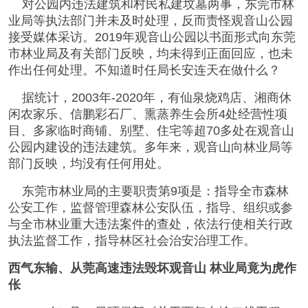
对公园内违法建筑和村民私建坟墓两事，东莞市林
业局等执法部门并未及时处理，反而责怪观音山公园
接受媒体采访。2019年观音山公园以书面形式向东莞
市林业局及有关部门反映，均未得到正面回应，也未
作出任何处理。不知道时任局长安连天在做什么？
据统计，2003年-2020年，有仙泉烧鸡店、湘商休
闲农家乐、信鹏彩石厂、熏蒸养生会所4处经营性项
目、多家临时商铺、别墅、住宅等超70多处在观音山
公园内建设的违法建筑。多年来，观音山向林业局等
部门反映，均没有任何用处。
东莞市林业局的主要职责第9项是：指导全市森林
公安工作，监督管理森林公安队伍，指导、组织或参
与全市林业重大违法案件的查处，依法行使相关行政
执法监督工作，指导林区社会治安治理工作。
西气东输、从莞高速违法毁坏观音山 林业局竟为虎作
伥